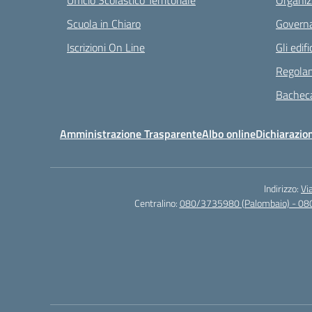
Ufficio Scolastico Territoriale
Organiz
Scuola in Chiaro
Governa
Iscrizioni On Line
Gli edifi
Regolam
Bacheca
Amministrazione Trasparente
Albo online
Dichiarazion
Indirizzo:
Vi
Centralino:
080/3735980 (Palombaio) - 08