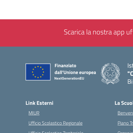
Scarica la nostra app uff
Is
"C
Bi
— 
Link Esterni
La Scuo
MIUR
Benvenu
Ufficio Scolastico Regionale
Piano T