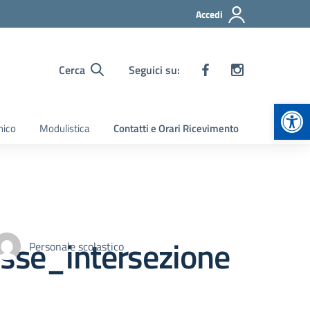
Accedi
Cerca
Seguici su:
Apr
nico
Modulistica
Contatti e Orari Ricevimento
asse_intersezione
Personale scolastico