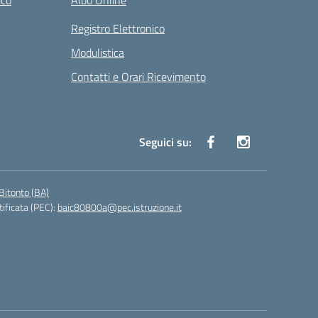
ico
Albo Online
Registro Elettronico
Modulistica
Contatti e Orari Ricevimento
Seguici su:
Bitonto (BA)
tificata (PEC):
baic80800a@pec.istruzione.it