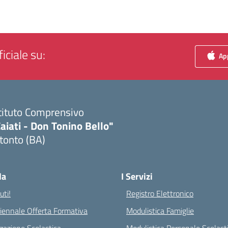
iciale su:
App
tituto Comprensivo
aiati - Don Tonino Bello"
tonto (BA)
Visita la pagina iniziale della scuola
la
I Servizi
ti!
Registro Elettronico
riennale Offerta Formativa
Modulistica Famiglie