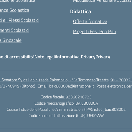
zazione Scolastica
Modulistica Personale Scolast
nce Scolastica
Didattica
ci e i Plessi Scolastici
Offerta formativa
enti Scolastici
Progetti Fesr Pon Pnrr
 Sindacale
e di accessibilità
Note legali
Informativa Privacy
Privacy
a Senatore Sylos Labini (sede Palombaio) - Via Tommaso Traetta, 99 - 70032 
0/3740919 (Bitonto)
Email:
baic80800a@istruzione.it
Posta elettronica cer
Codice fiscale: 93360210723
Codice meccanografico:
BAIC80800A
Codice Indice delle Pubbliche Amministrazioni (IPA): istsc_baic80800a
Codice unico di fatturazione (CUF): UFK0WW