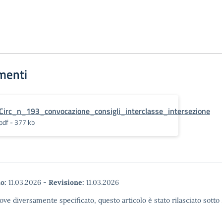
menti
Circ_n_193_convocazione_consigli_interclasse_intersezione
pdf - 377 kb
o:
11.03.2026
-
Revisione:
11.03.2026
ove diversamente specificato, questo articolo è stato rilasciato sott