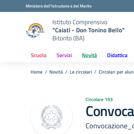
Vai ai contenuti
Vai al menu di navigazione
Vai al footer
Ministero dell'Istruzione e del Merito
Istituto Comprensivo
"Caiati - Don Tonino Bello"
Bitonto (BA)
Scuola
Servizi
Novità
Didattica
Home
Novità
Le circolari
Circolari per alun
Circolare 193
Convoca
Convocazione_co