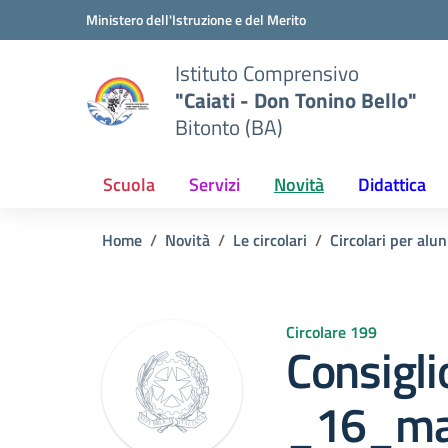
Vai ai contenuti
Vai al menu di navigazione
Vai al footer
Ministero dell'Istruzione e del Merito
Istituto Comprensivo
"Caiati - Don Tonino Bello"
Bitonto (BA)
Scuola
Servizi
Novità
Didattica
Home
Novità
Le circolari
Circolari per alun
Circolare 199
Consigli
_16_ma