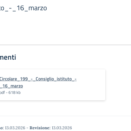
tuto_-_16_marzo
menti
Circolare_199_-_Consiglio_istituto_-
_16_marzo
pdf - 618 kb
o:
13.03.2026
-
Revisione:
13.03.2026