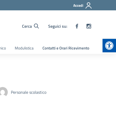
Accedi
Cerca
Seguici su:
Apr
nico
Modulistica
Contatti e Orari Ricevimento
Personale scolastico