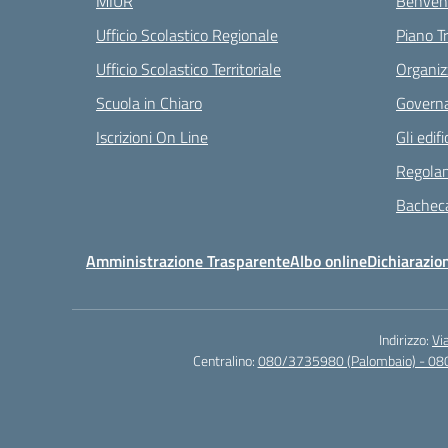
MIUR
Benvenu
Ufficio Scolastico Regionale
Piano T
Ufficio Scolastico Territoriale
Organiz
Scuola in Chiaro
Governa
Iscrizioni On Line
Gli edifi
Regolam
Bacheca
Amministrazione Trasparente
Albo online
Dichiarazion
Indirizzo:
Vi
Centralino:
080/3735980 (Palombaio) - 08