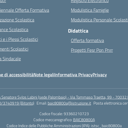
ti!
Registro Elettronico
riennale Offerta Formativa
Modulistica Famiglie
zazione Scolastica
Modulistica Personale Scolast
nce Scolastica
Didattica
ci e i Plessi Scolastici
Offerta formativa
enti Scolastici
Progetti Fesr Pon Pnrr
 Sindacale
e di accessibilità
Note legali
Informativa Privacy
Privacy
a Senatore Sylos Labini (sede Palombaio) - Via Tommaso Traetta, 99 - 70032 
0/3740919 (Bitonto)
Email:
baic80800a@istruzione.it
Posta elettronica cer
Codice fiscale: 93360210723
Codice meccanografico:
BAIC80800A
Codice Indice delle Pubbliche Amministrazioni (IPA): istsc_baic80800a