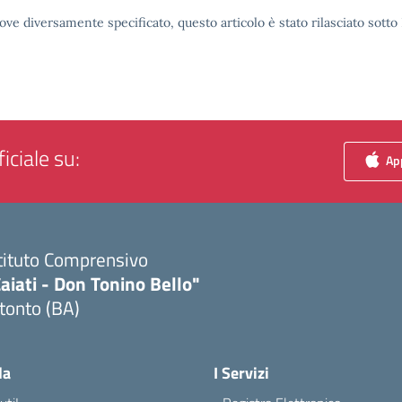
ove diversamente specificato, questo articolo è stato rilasciato sott
iciale su:
App
tituto Comprensivo
aiati - Don Tonino Bello"
tonto (BA)
Visita la pagina iniziale della scuola
la
I Servizi