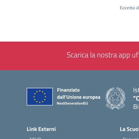
Eccetto d
Scarica la nostra app uff
Is
"C
Bi
— 
Link Esterni
La Scuo