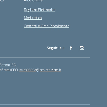
ico
Albo Online
Registro Elettronico
Modulistica
Contatti e Orari Ricevimento
Seguici su:
Bitonto (BA)
tificata (PEC):
baic80800a@pec.istruzione.it