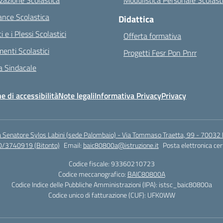
zazione Scolastica
Modulistica Personale Scolast
nce Scolastica
Didattica
ci e i Plessi Scolastici
Offerta formativa
enti Scolastici
Progetti Fesr Pon Pnrr
 Sindacale
e di accessibilità
Note legali
Informativa Privacy
Privacy
a Senatore Sylos Labini (sede Palombaio) - Via Tommaso Traetta, 99 - 70032 
0/3740919 (Bitonto)
Email:
baic80800a@istruzione.it
Posta elettronica cer
Codice fiscale: 93360210723
Codice meccanografico:
BAIC80800A
Codice Indice delle Pubbliche Amministrazioni (IPA): istsc_baic80800a
Codice unico di fatturazione (CUF): UFK0WW