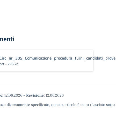
menti
Circ_nr_305_Comunicazione_procedura_turni_candidati_prove_
pdf - 795 kb
o:
12.06.2026
-
Revisione:
12.06.2026
ove diversamente specificato, questo articolo è stato rilasciato sott