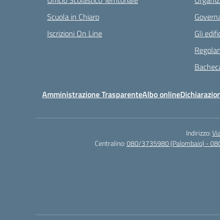
Ufficio Scolastico Territoriale
Organiz
Scuola in Chiaro
Governa
Iscrizioni On Line
Gli edifi
Regolam
Bacheca
Amministrazione Trasparente
Albo online
Dichiarazion
Indirizzo:
Vi
Centralino:
080/3735980 (Palombaio) - 08