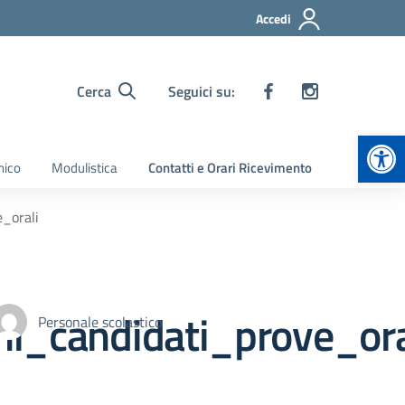
Accedi
Cerca
Seguici su:
Apr
nico
Modulistica
Contatti e Orari Ricevimento
_orali
i_candidati_prove_ora
Personale scolastico