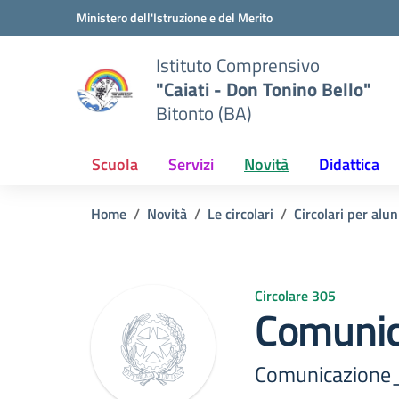
Vai ai contenuti
Vai al menu di navigazione
Vai al footer
Ministero dell'Istruzione e del Merito
Istituto Comprensivo
"Caiati - Don Tonino Bello"
Bitonto (BA)
Scuola
Servizi
Novità
Didattica
Home
Novità
Le circolari
Circolari per alun
Circolare 305
Comunic
Comunicazione_