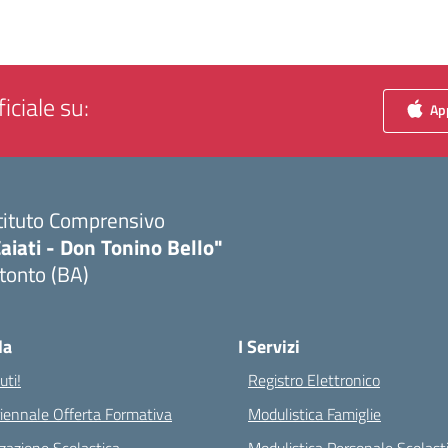
iciale su:
App
tituto Comprensivo
aiati - Don Tonino Bello"
tonto (BA)
Visita la pagina iniziale della scuola
la
I Servizi
ti!
Registro Elettronico
riennale Offerta Formativa
Modulistica Famiglie