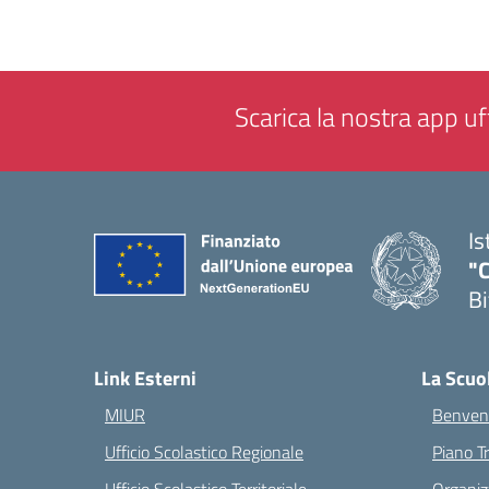
Scarica la nostra app uff
Is
"C
Bi
— 
Link Esterni
La Scuo
MIUR
Benvenu
Ufficio Scolastico Regionale
Piano T