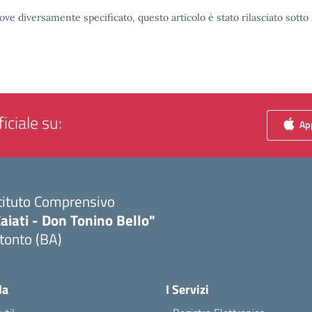
ove diversamente specificato, questo articolo è stato rilasciato sott
iciale su:
App
tituto Comprensivo
aiati - Don Tonino Bello"
tonto (BA)
Visita la pagina iniziale della scuola
la
I Servizi