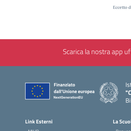
Eccetto d
Scarica la nostra app uff
Is
"C
Bi
— 
Link Esterni
La Scuo