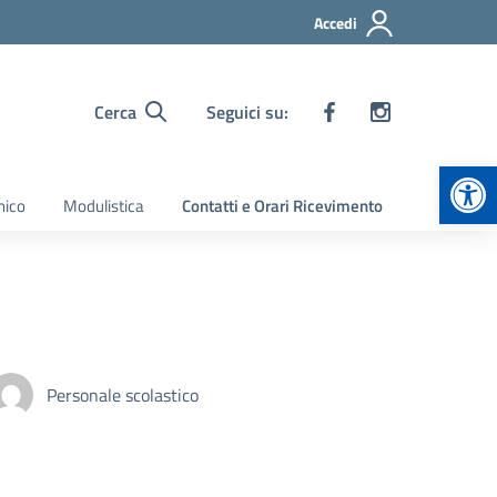
Accedi
Cerca
Seguici su:
Apr
nico
Modulistica
Contatti e Orari Ricevimento
Personale scolastico