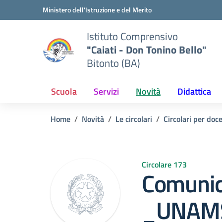
Vai ai contenuti
Vai al menu di navigazione
Vai al footer
Ministero dell'Istruzione e del Merito
Istituto Comprensivo
"Caiati - Don Tonino Bello"
Bitonto (BA)
Scuola
Servizi
Novità
Didattica
Home
Novità
Le circolari
Circolari per doc
Circolare 173
Comuni
_UNAM