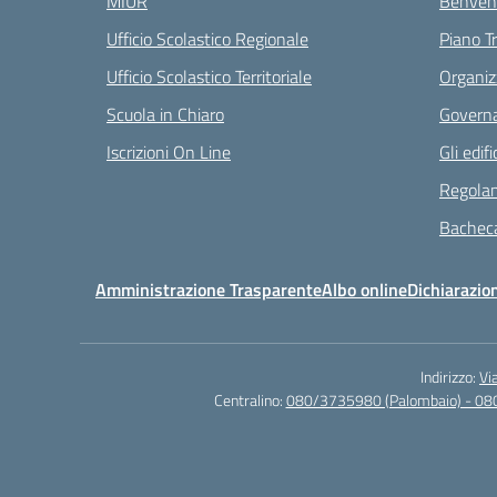
MIUR
Benvenu
Ufficio Scolastico Regionale
Piano T
Ufficio Scolastico Territoriale
Organiz
Scuola in Chiaro
Governa
Iscrizioni On Line
Gli edifi
Regolam
Bacheca
Amministrazione Trasparente
Albo online
Dichiarazion
Indirizzo:
Vi
Centralino:
080/3735980 (Palombaio) - 08