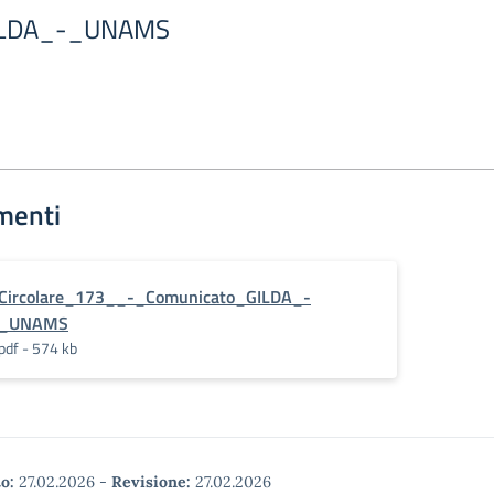
ILDA_-_UNAMS
menti
Circolare_173__-_Comunicato_GILDA_-
_UNAMS
pdf - 574 kb
o:
27.02.2026
-
Revisione:
27.02.2026