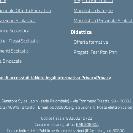
ti!
Registro Elettronico
riennale Offerta Formativa
Modulistica Famiglie
zazione Scolastica
Modulistica Personale Scolast
nce Scolastica
Didattica
ci e i Plessi Scolastici
Offerta formativa
enti Scolastici
Progetti Fesr Pon Pnrr
 Sindacale
e di accessibilità
Note legali
Informativa Privacy
Privacy
a Senatore Sylos Labini (sede Palombaio) - Via Tommaso Traetta, 99 - 70032 
0/3740919 (Bitonto)
Email:
baic80800a@istruzione.it
Posta elettronica cer
Codice fiscale: 93360210723
Codice meccanografico:
BAIC80800A
Codice Indice delle Pubbliche Amministrazioni (IPA): istsc_baic80800a