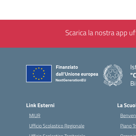
Scarica la nostra app uff
Is
"C
Bi
— 
Link Esterni
La Scuo
MIUR
Benvenu
Ufficio Scolastico Regionale
Piano T