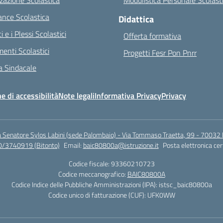
zazione Scolastica
Modulistica Personale Scolast
nce Scolastica
Didattica
ci e i Plessi Scolastici
Offerta formativa
enti Scolastici
Progetti Fesr Pon Pnrr
 Sindacale
e di accessibilità
Note legali
Informativa Privacy
Privacy
a Senatore Sylos Labini (sede Palombaio) - Via Tommaso Traetta, 99 - 70032 
0/3740919 (Bitonto)
Email:
baic80800a@istruzione.it
Posta elettronica cer
Codice fiscale: 93360210723
Codice meccanografico:
BAIC80800A
Codice Indice delle Pubbliche Amministrazioni (IPA): istsc_baic80800a
Codice unico di fatturazione (CUF): UFK0WW