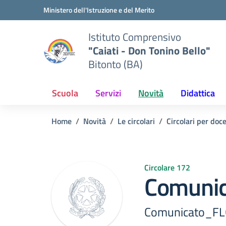
Vai ai contenuti
Vai al menu di navigazione
Vai al footer
Ministero dell'Istruzione e del Merito
Istituto Comprensivo
"Caiati - Don Tonino Bello"
Bitonto (BA)
Scuola
Servizi
Novità
Didattica
Home
Novità
Le circolari
Circolari per doc
Circolare 172
Comunic
Comunicato_FL