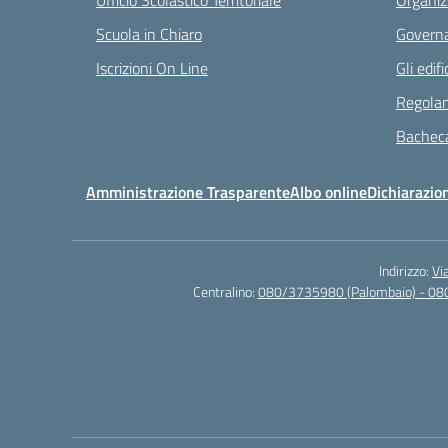
Ufficio Scolastico Territoriale
Organiz
Scuola in Chiaro
Governa
Iscrizioni On Line
Gli edifi
Regolam
Bacheca
Amministrazione Trasparente
Albo online
Dichiarazion
Indirizzo:
Vi
Centralino:
080/3735980 (Palombaio) - 08