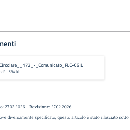
menti
Circolare__172_-_Comunicato_FLC-CGIL
pdf - 584 kb
o:
27.02.2026
-
Revisione:
27.02.2026
ove diversamente specificato, questo articolo è stato rilasciato sott