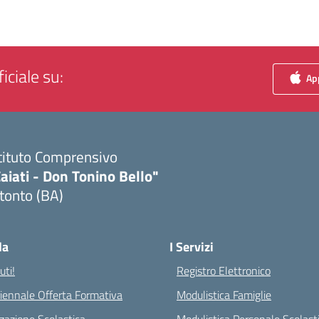
iciale su:
App
tituto Comprensivo
aiati - Don Tonino Bello"
tonto (BA)
Visita la pagina iniziale della scuola
la
I Servizi
ti!
Registro Elettronico
riennale Offerta Formativa
Modulistica Famiglie