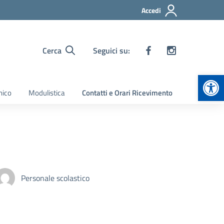
Accedi
Cerca
Seguici su:
Apr
nico
Modulistica
Contatti e Orari Ricevimento
Personale scolastico