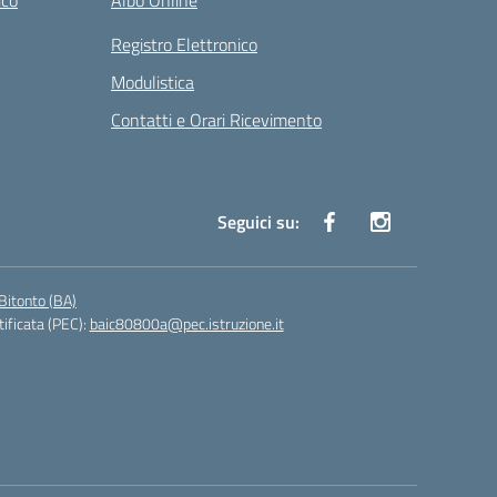
ico
Albo Online
Registro Elettronico
Modulistica
Contatti e Orari Ricevimento
Seguici su:
Bitonto (BA)
tificata (PEC):
baic80800a@pec.istruzione.it