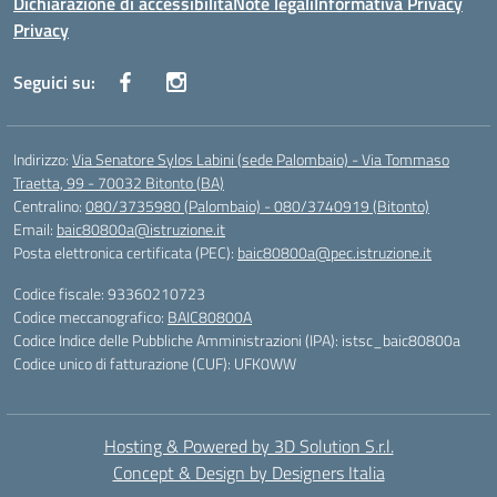
Dichiarazione di accessibilità
Note legali
Informativa Privacy
Privacy
Seguici su:
Indirizzo:
Via Senatore Sylos Labini (sede Palombaio) - Via Tommaso
Traetta, 99 - 70032 Bitonto (BA)
Centralino:
080/3735980 (Palombaio) - 080/3740919 (Bitonto)
Email:
baic80800a@istruzione.it
Posta elettronica certificata (PEC):
baic80800a@pec.istruzione.it
Codice fiscale: 93360210723
Codice meccanografico:
BAIC80800A
Codice Indice delle Pubbliche Amministrazioni (IPA): istsc_baic80800a
Codice unico di fatturazione (CUF): UFK0WW
Hosting & Powered by 3D Solution S.r.l.
Concept & Design by Designers Italia