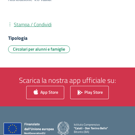
Stampa / Condividi
Tipologia
Circolari per alunni e famiglie
Scarica la nostra app ufficiale su:
App Store
Play Store
Istituto Comprensivo
"Caiati - Don Tonino Bello"
Bitonto (BA)