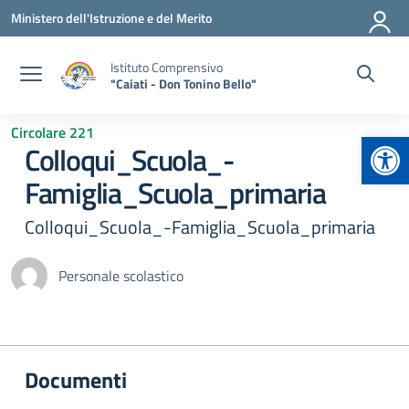
Vai ai contenuti
Vai al menu di navigazione
Vai al footer
Ministero dell'Istruzione e del Merito
Istituto Comprensivo
"Caiati - Don Tonino Bello"
Circolare 221
Apr
Colloqui_Scuola_-
Famiglia_Scuola_primaria
Colloqui_Scuola_-Famiglia_Scuola_primaria
Personale scolastico
Documenti