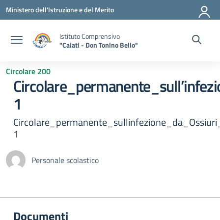
Vai ai contenuti
Vai al menu di navigazione
Vai al footer
Ministero dell'Istruzione e del Merito
Istituto Comprensivo
"Caiati - Don Tonino Bello"
Circolare 200
Circolare_permanente_sull’infezi
1
Circolare_permanente_sullinfezione_da_Ossiuri_a
1
Personale scolastico
Documenti