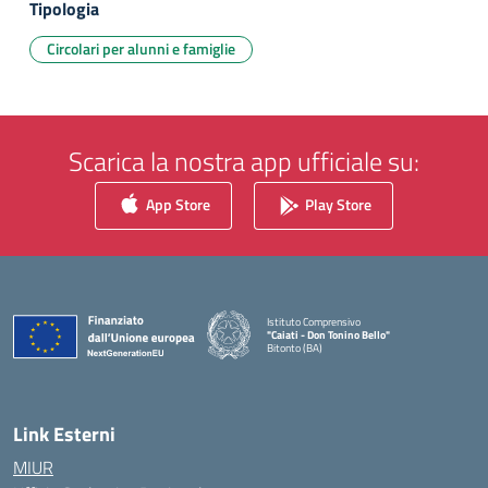
Tipologia
Circolari per alunni e famiglie
Scarica la nostra app ufficiale su:
App Store
Play Store
Istituto Comprensivo
"Caiati - Don Tonino Bello"
Bitonto (BA)
— Visita la pagina iniziale della scuola
Link Esterni
MIUR