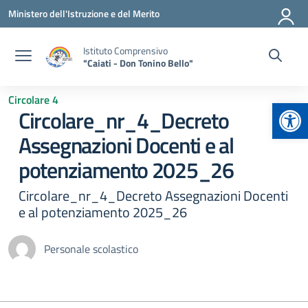
Vai ai contenuti
Vai al menu di navigazione
Vai al footer
Ministero dell'Istruzione e del Merito
Istituto Comprensivo
"Caiati - Don Tonino Bello"
Circolare 4
Apr
Circolare_nr_4_Decreto
Assegnazioni Docenti e al
potenziamento 2025_26
Circolare_nr_4_Decreto Assegnazioni Docenti
e al potenziamento 2025_26
Personale scolastico