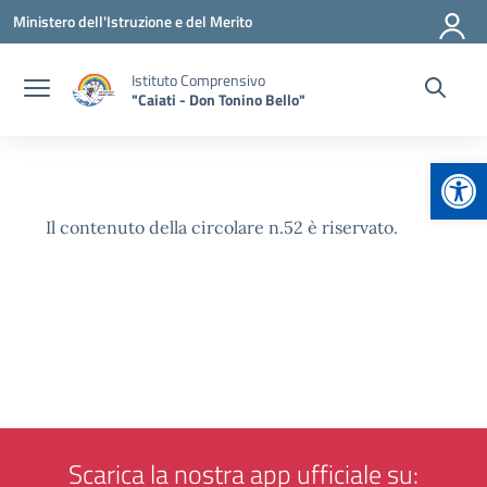
Vai ai contenuti
Vai al menu di navigazione
Vai al footer
Ministero dell'Istruzione e del Merito
Istituto Comprensivo
"Caiati - Don Tonino Bello"
Apr
Il contenuto della circolare n.52 è riservato.
Scarica la nostra app ufficiale su: