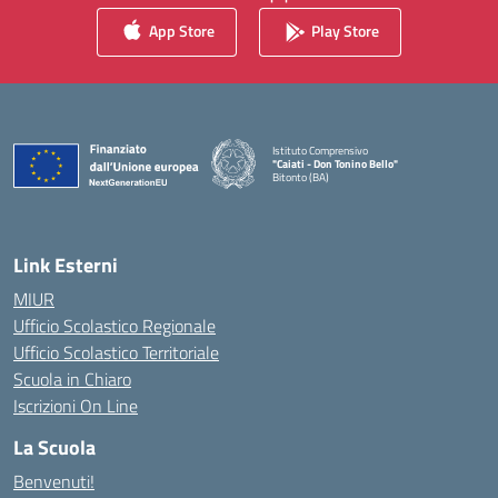
App Store
Play Store
Istituto Comprensivo
"Caiati - Don Tonino Bello"
Bitonto (BA)
— Visita la pagina iniziale della scuola
Link Esterni
MIUR
Ufficio Scolastico Regionale
Ufficio Scolastico Territoriale
Scuola in Chiaro
Iscrizioni On Line
La Scuola
Benvenuti!