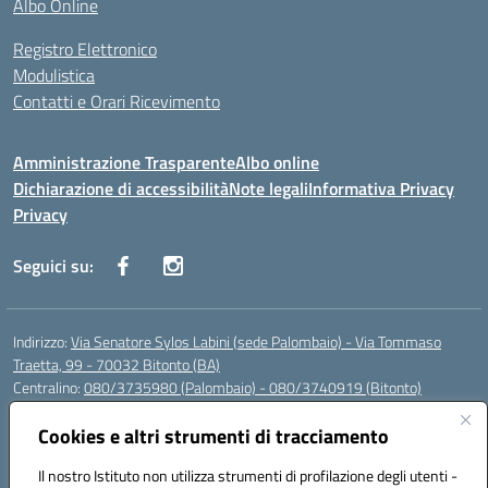
Albo Online
Registro Elettronico
Modulistica
Contatti e Orari Ricevimento
Amministrazione Trasparente
Albo online
Dichiarazione di accessibilità
Note legali
Informativa Privacy
Privacy
Seguici su:
Indirizzo:
Via Senatore Sylos Labini (sede Palombaio) - Via Tommaso
Traetta, 99 - 70032 Bitonto (BA)
Centralino:
080/3735980 (Palombaio) - 080/3740919 (Bitonto)
Email:
baic80800a@istruzione.it
Posta elettronica certificata (PEC):
Cookies e altri strumenti di tracciamento
baic80800a@pec.istruzione.it
Codice fiscale: 93360210723
Il nostro Istituto non utilizza strumenti di profilazione degli utenti -