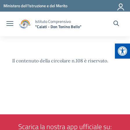
Vai ai contenuti
Vai al menu di navigazione
Vai al footer
Ministero dell'Istruzione e del Merito
Istituto Comprensivo
"Caiati - Don Tonino Bello"
Apr
Il contenuto della circolare n.108 è riservato.
Scarica la nostra app ufficiale su: