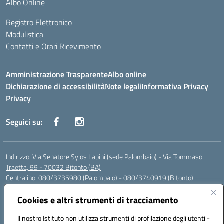
Albo Online
Registro Elettronico
Modulistica
Contatti e Orari Ricevimento
Amministrazione Trasparente
Albo online
Dichiarazione di accessibilità
Note legali
Informativa Privacy
Privacy
Seguici su:
Indirizzo:
Via Senatore Sylos Labini (sede Palombaio) - Via Tommaso
Traetta, 99 - 70032 Bitonto (BA)
Centralino:
080/3735980 (Palombaio) - 080/3740919 (Bitonto)
Email:
baic80800a@istruzione.it
Posta elettronica certificata (PEC):
Cookies e altri strumenti di tracciamento
baic80800a@pec.istruzione.it
Codice fiscale: 93360210723
Il nostro Istituto non utilizza strumenti di profilazione degli utenti -