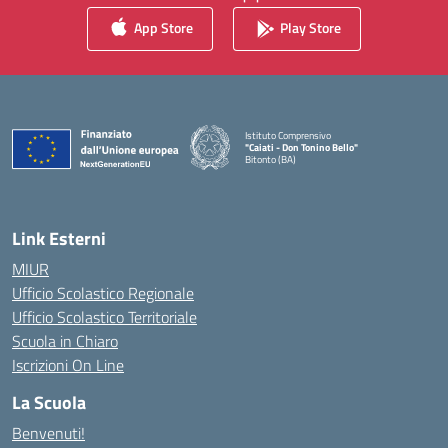
App Store
Play Store
Istituto Comprensivo
"Caiati - Don Tonino Bello"
Bitonto (BA)
— Visita la pagina iniziale della scuola
Link Esterni
MIUR
Ufficio Scolastico Regionale
Ufficio Scolastico Territoriale
Scuola in Chiaro
Iscrizioni On Line
La Scuola
Benvenuti!