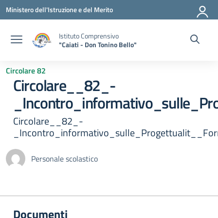
Vai ai contenuti
Vai al menu di navigazione
Vai al footer
Ministero dell'Istruzione e del Merito
Istituto Comprensivo
"Caiati - Don Tonino Bello"
Circolare 82
Circolare__82_-
_Incontro_informativo_sulle_Pr
Circolare__82_-
_Incontro_informativo_sulle_Progettualit__Fo
Personale scolastico
Documenti