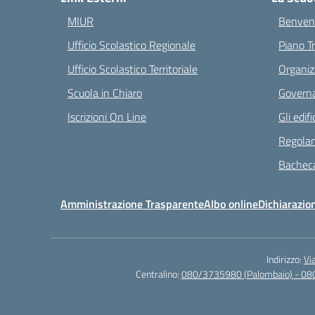
MIUR
Benvenu
Ufficio Scolastico Regionale
Piano T
Ufficio Scolastico Territoriale
Organiz
Scuola in Chiaro
Governa
Iscrizioni On Line
Gli edifi
Regolam
Bacheca
Amministrazione Trasparente
Albo online
Dichiarazion
Indirizzo:
Vi
Centralino:
080/3735980 (Palombaio) - 08