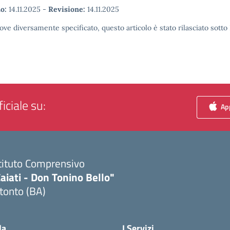
o:
14.11.2025
-
Revisione:
14.11.2025
ove diversamente specificato, questo articolo è stato rilasciato sott
iciale su:
App
tituto Comprensivo
aiati - Don Tonino Bello"
tonto (BA)
Visita la pagina iniziale della scuola
la
I Servizi