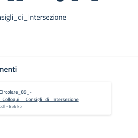
igli_di_Intersezione
menti
Circolare_89_-
_Colloqui__Consigli_di_Intersezione
pdf - 856 kb