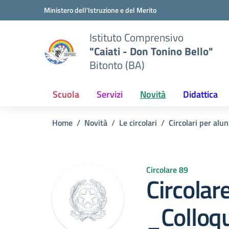
Vai ai contenuti
Vai al menu di navigazione
Vai al footer
Ministero dell'Istruzione e del Merito
Istituto Comprensivo
"Caiati - Don Tonino Bello"
Bitonto (BA)
Scuola
Servizi
Novità
Didattica
Home
Novità
Le circolari
Circolari per alun
Circolare 89
Circola
_Colloq