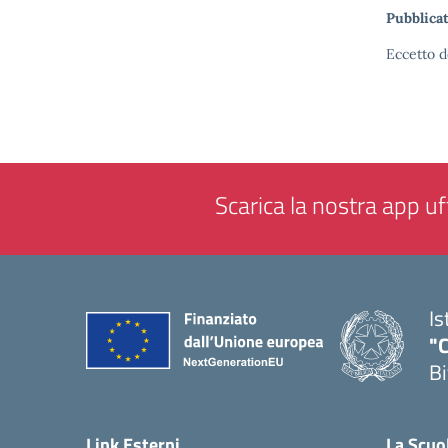
Pubblicat
Eccetto d
Scarica la nostra app uff
Is
"C
Bi
— 
Link Esterni
La Scuo