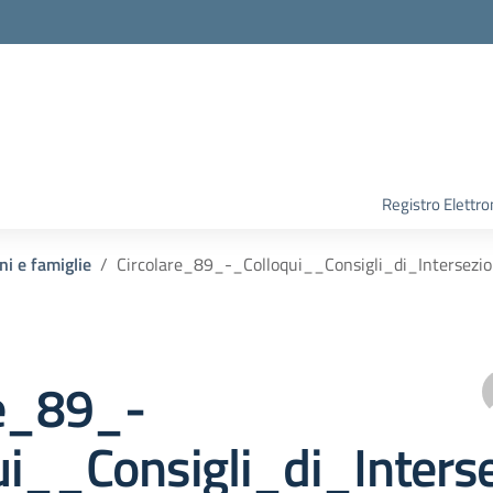
Registro Elettro
ni e famiglie
Circolare_89_-_Colloqui__Consigli_di_Intersezi
re_89_-
ui__Consigli_di_Inters