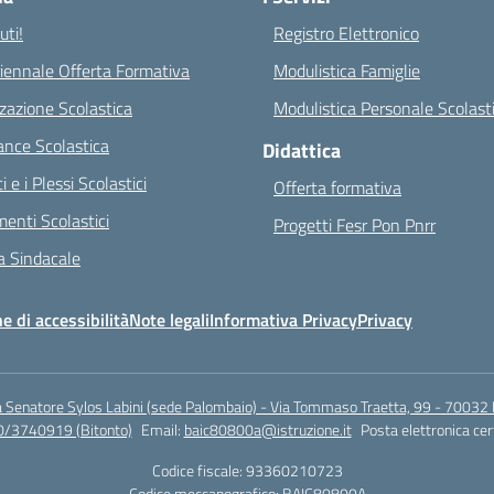
ti!
Registro Elettronico
riennale Offerta Formativa
Modulistica Famiglie
zazione Scolastica
Modulistica Personale Scolast
nce Scolastica
Didattica
ci e i Plessi Scolastici
Offerta formativa
enti Scolastici
Progetti Fesr Pon Pnrr
 Sindacale
e di accessibilità
Note legali
Informativa Privacy
Privacy
a Senatore Sylos Labini (sede Palombaio) - Via Tommaso Traetta, 99 - 70032 
0/3740919 (Bitonto)
Email:
baic80800a@istruzione.it
Posta elettronica cer
Codice fiscale: 93360210723
Codice meccanografico:
BAIC80800A