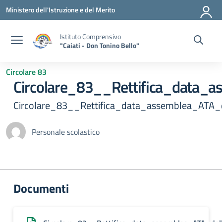
Vai ai contenuti
Vai al menu di navigazione
Vai al footer
Ministero dell'Istruzione e del Merito
Istituto Comprensivo
"Caiati - Don Tonino Bello"
Circolare 83
Circolare_83__Rettifica_data_
Circolare_83__Rettifica_data_assemblea_ATA_
Personale scolastico
Documenti