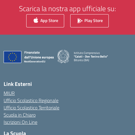
Scarica la nostra app ufficiale su:
App Store
Play Store
Istituto Comprensivo
"Caiati - Don Tonino Bello"
Bitonto (BA)
— Visita la pagina iniziale della scuola
Link Esterni
MIUR
Ufficio Scolastico Regionale
Ufficio Scolastico Territoriale
Scuola in Chiaro
Iscrizioni On Line
La Scuola