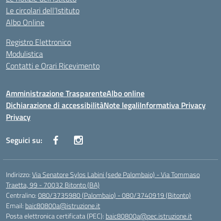
Le circolari dell’Istituto
Albo Online
Registro Elettronico
Modulistica
Contatti e Orari Ricevimento
Amministrazione Trasparente
Albo online
Dichiarazione di accessibilità
Note legali
Informativa Privacy
Privacy
Seguici su:
Indirizzo:
Via Senatore Sylos Labini (sede Palombaio) - Via Tommaso
Traetta, 99 - 70032 Bitonto (BA)
Centralino:
080/3735980 (Palombaio) - 080/3740919 (Bitonto)
Email:
baic80800a@istruzione.it
Posta elettronica certificata (PEC):
baic80800a@pec.istruzione.it