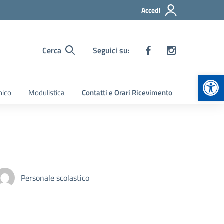
Accedi
Cerca
Seguici su:
Apr
nico
Modulistica
Contatti e Orari Ricevimento
Personale scolastico