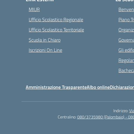
MIUR
Benvenu
Ufficio Scolastico Regionale
Piano T
Ufficio Scolastico Territoriale
Organiz
Scuola in Chiaro
Governa
Iscrizioni On Line
Gli edifi
Regolam
Bacheca
Amministrazione Trasparente
Albo online
Dichiarazion
Indirizzo:
Vi
Centralino:
080/3735980 (Palombaio) - 08