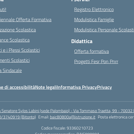
ti!
Registro Elettronico
riennale Offerta Formativa
Modulistica Famiglie
zazione Scolastica
Modulistica Personale Scolast
nce Scolastica
Didattica
ci e i Plessi Scolastici
Offerta formativa
enti Scolastici
Progetti Fesr Pon Pnrr
 Sindacale
e di accessibilità
Note legali
Informativa Privacy
Privacy
a Senatore Sylos Labini (sede Palombaio) - Via Tommaso Traetta, 99 - 70032 
0/3740919 (Bitonto)
Email:
baic80800a@istruzione.it
Posta elettronica cer
Codice fiscale: 93360210723