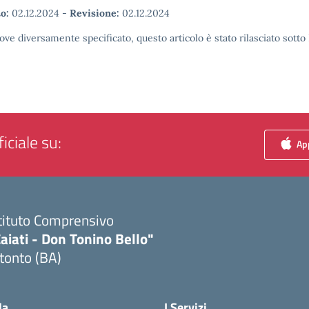
o:
02.12.2024
-
Revisione:
02.12.2024
ove diversamente specificato, questo articolo è stato rilasciato sott
iciale su:
App
tituto Comprensivo
aiati - Don Tonino Bello"
tonto (BA)
Visita la pagina iniziale della scuola
la
I Servizi