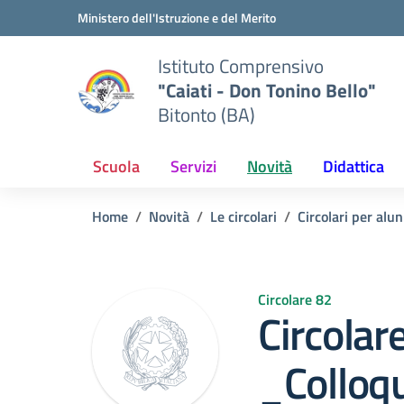
Vai ai contenuti
Vai al menu di navigazione
Vai al footer
Ministero dell'Istruzione e del Merito
Istituto Comprensivo
"Caiati - Don Tonino Bello"
Bitonto (BA)
Scuola
Servizi
Novità
Didattica
Home
Novità
Le circolari
Circolari per alun
Circolare 82
Circola
_Colloq