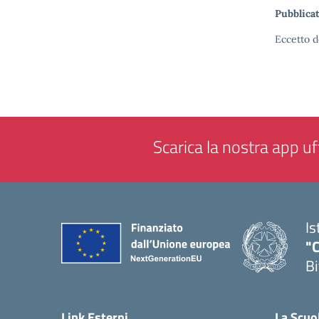
Pubblicat
Eccetto d
Scarica la nostra app uff
Is
"C
Bi
— 
Link Esterni
La Scuo