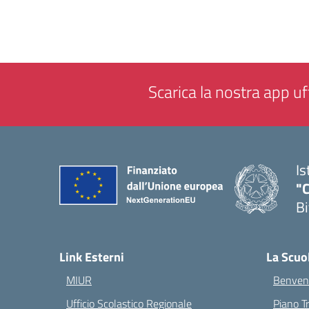
Scarica la nostra app uff
Is
"C
Bi
— 
Link Esterni
La Scuo
MIUR
Benvenu
Ufficio Scolastico Regionale
Piano T