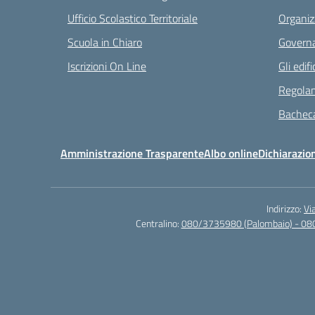
Ufficio Scolastico Territoriale
Organiz
Scuola in Chiaro
Governa
Iscrizioni On Line
Gli edifi
Regolam
Bacheca
Amministrazione Trasparente
Albo online
Dichiarazion
Indirizzo:
Vi
Centralino:
080/3735980 (Palombaio) - 08