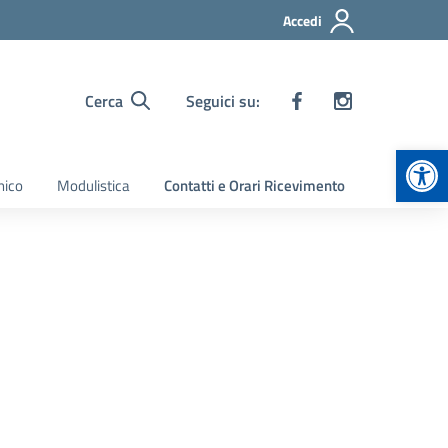
Accedi
Cerca
Seguici su:
Apr
nico
Modulistica
Contatti e Orari Ricevimento