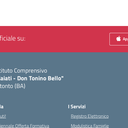
iciale su:
App
tituto Comprensivo
aiati - Don Tonino Bello"
tonto (BA)
Visita la pagina iniziale della scuola
la
I Servizi
ti!
Registro Elettronico
riennale Offerta Formativa
Modulistica Famiglie