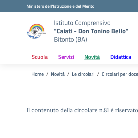
Vai ai contenuti
Vai al menu di navigazione
Vai al footer
Ministero dell'Istruzione e del Merito
Istituto Comprensivo
"Caiati - Don Tonino Bello"
Bitonto (BA)
Scuola
Servizi
Novità
Didattica
Home
Novità
Le circolari
Circolari per doc
Il contenuto della circolare n.81 è riservato