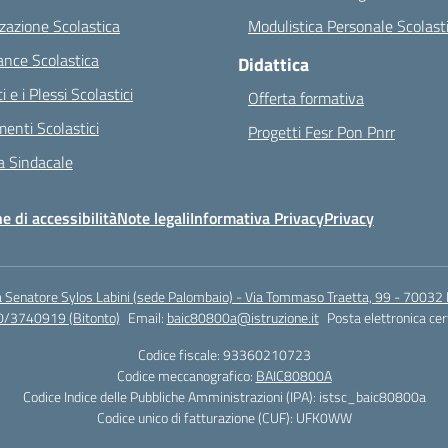
zazione Scolastica
Modulistica Personale Scolast
nce Scolastica
Didattica
ci e i Plessi Scolastici
Offerta formativa
enti Scolastici
Progetti Fesr Pon Pnrr
 Sindacale
e di accessibilità
Note legali
Informativa Privacy
Privacy
a Senatore Sylos Labini (sede Palombaio) - Via Tommaso Traetta, 99 - 70032 
0/3740919 (Bitonto)
Email:
baic80800a@istruzione.it
Posta elettronica cer
Codice fiscale: 93360210723
Codice meccanografico:
BAIC80800A
Codice Indice delle Pubbliche Amministrazioni (IPA): istsc_baic80800a
Codice unico di fatturazione (CUF): UFK0WW