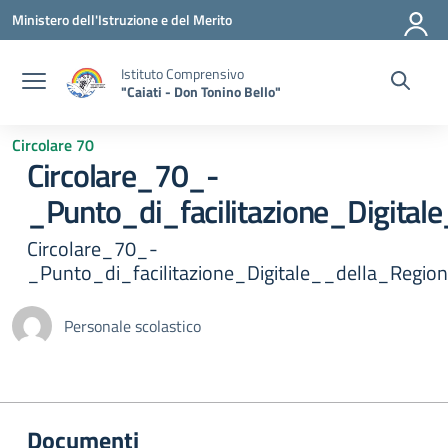
Vai ai contenuti
Vai al menu di navigazione
Vai al footer
Ministero dell'Istruzione e del Merito
Istituto Comprensivo
"Caiati - Don Tonino Bello"
Circolare 70
Circolare_70_-
_Punto_di_facilitazione_Digital
Circolare_70_-
_Punto_di_facilitazione_Digitale__della_Region
Personale scolastico
Documenti