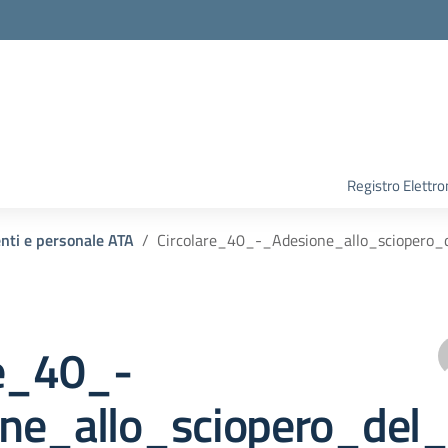
Registro Elettro
enti e personale ATA
Circolare_40_-_Adesione_allo_sciopero_
re_40_-
ne_allo_sciopero_del_