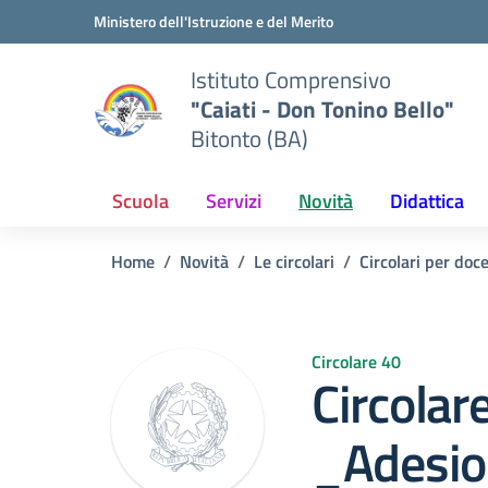
Vai ai contenuti
Vai al menu di navigazione
Vai al footer
Ministero dell'Istruzione e del Merito
Istituto Comprensivo
"Caiati - Don Tonino Bello"
Bitonto (BA)
Scuola
Servizi
Novità
Didattica
Home
Novità
Le circolari
Circolari per doc
Circolare 40
Circola
_Adesio