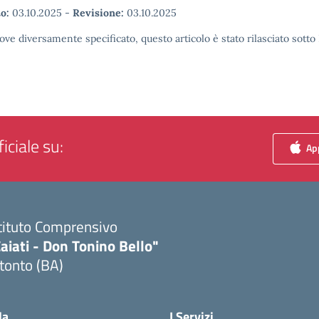
o:
03.10.2025
-
Revisione:
03.10.2025
ove diversamente specificato, questo articolo è stato rilasciato sott
iciale su:
App
tituto Comprensivo
aiati - Don Tonino Bello"
tonto (BA)
Visita la pagina iniziale della scuola
la
I Servizi