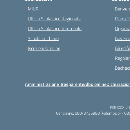
MIUR
Benvenu
Ufficio Scolastico Regionale
Piano T
Ufficio Scolastico Territoriale
Organiz
Scuola in Chiaro
Governa
Iscrizioni On Line
Gli edifi
Regolam
Bacheca
Amministrazione Trasparente
Albo online
Dichiarazion
Indirizzo:
Vi
Centralino:
080/3735980 (Palombaio) - 08