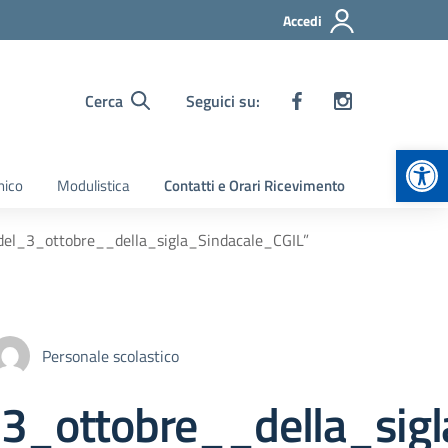
Accedi
Cerca
Seguici su:
Apr
nico
Modulistica
Contatti e Orari Ricevimento
del_3_ottobre__della_sigla_Sindacale_CGIL”
Personale scolastico
3_ottobre__della_sigl