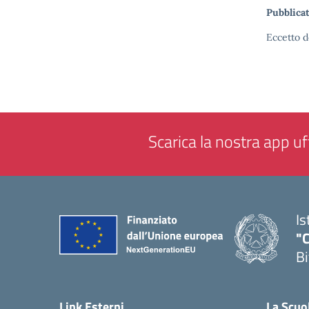
Pubblicat
Eccetto d
Scarica la nostra app uff
Is
"C
Bi
— 
Link Esterni
La Scuo