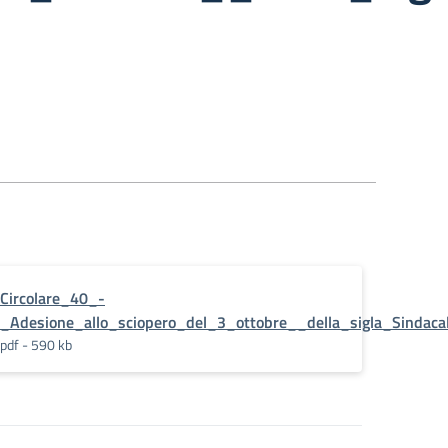
Circolare_40_-
_Adesione_allo_sciopero_del_3_ottobre__della_sigla_Sindaca
pdf - 590 kb