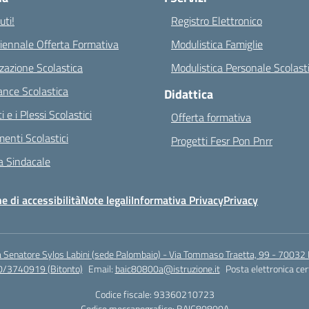
ti!
Registro Elettronico
riennale Offerta Formativa
Modulistica Famiglie
zazione Scolastica
Modulistica Personale Scolast
nce Scolastica
Didattica
ci e i Plessi Scolastici
Offerta formativa
enti Scolastici
Progetti Fesr Pon Pnrr
 Sindacale
e di accessibilità
Note legali
Informativa Privacy
Privacy
a Senatore Sylos Labini (sede Palombaio) - Via Tommaso Traetta, 99 - 70032 
0/3740919 (Bitonto)
Email:
baic80800a@istruzione.it
Posta elettronica cer
Codice fiscale: 93360210723
Codice meccanografico:
BAIC80800A