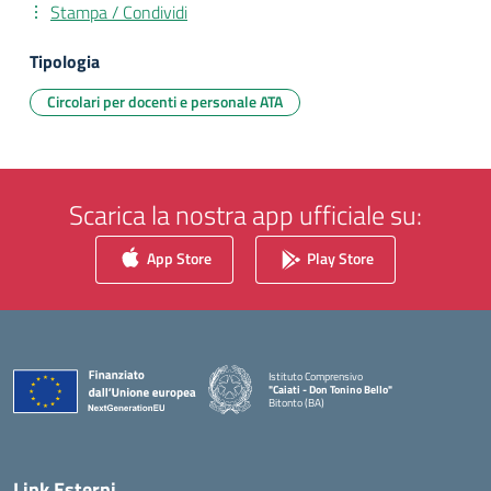
Stampa / Condividi
Tipologia
Circolari per docenti e personale ATA
Scarica la nostra app ufficiale su:
App Store
Play Store
Istituto Comprensivo
"Caiati - Don Tonino Bello"
Bitonto (BA)
— Visita la pagina iniziale della scuola
Link Esterni