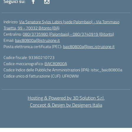
Seguici su:
Indirizzo:
Via Senatore Sylos Labini (sede Palombaio) - Via Tommaso
Traetta, 99 - 70032 Bitonto (BA)
Centralino:
080/3735980 (Palombaio) - 080/3740919 (Bitonto)
Email:
baic80800a@istruzione.it
Posta elettronica certificata (PEC):
baic80800a@pec.istruzione.it
Codice fiscale: 93360210723
Codice meccanografico:
BAIC80800A
Codice Indice delle Pubbliche Amministrazioni (IPA): istsc_baic80800a
Codice unico di fatturazione (CUF): UFK0WW
Hosting & Powered by 3D Solution S.r.l.
Concept & Design by Designers Italia