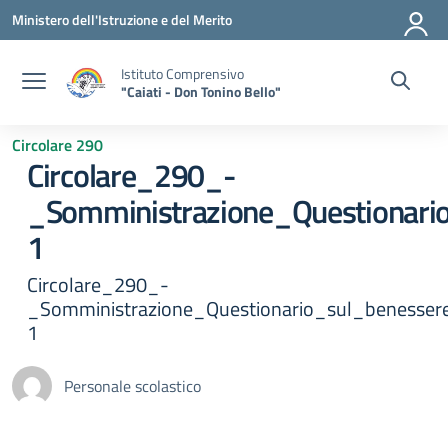
Vai ai contenuti
Vai al menu di navigazione
Vai al footer
Ministero dell'Istruzione e del Merito
Istituto Comprensivo
"Caiati - Don Tonino Bello"
Circolare 290
Circolare_290_-
_Somministrazione_Questionari
1
Circolare_290_-
_Somministrazione_Questionario_sul_benesser
1
Personale scolastico