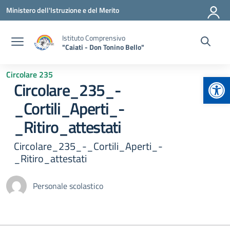
Vai ai contenuti
Vai al menu di navigazione
Vai al footer
Ministero dell'Istruzione e del Merito
Istituto Comprensivo
"Caiati - Don Tonino Bello"
Circolare 235
Apr
Circolare_235_-
_Cortili_Aperti_-
_Ritiro_attestati
Circolare_235_-_Cortili_Aperti_-
_Ritiro_attestati
Personale scolastico