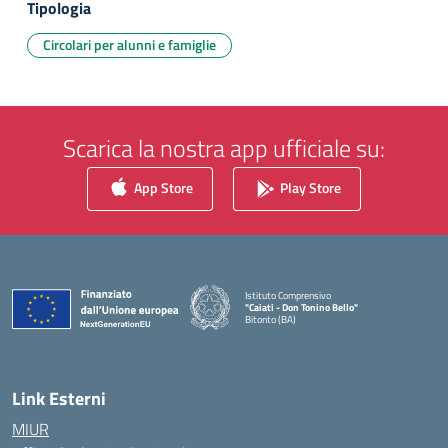
Tipologia
Circolari per alunni e famiglie
Scarica la nostra app ufficiale su:
App Store
Play Store
Istituto Comprensivo
"Caiati - Don Tonino Bello"
Bitonto (BA)
— Visita la pagina iniziale della scuola
Link Esterni
MIUR