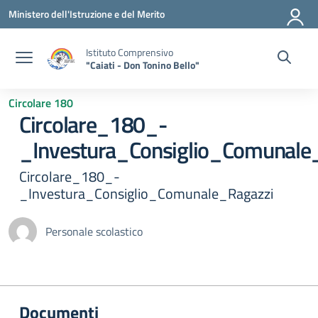
Vai ai contenuti
Vai al menu di navigazione
Vai al footer
Ministero dell'Istruzione e del Merito
Istituto Comprensivo
"Caiati - Don Tonino Bello"
Circolare 180
Circolare_180_-
_Investura_Consiglio_Comunale
Circolare_180_-
_Investura_Consiglio_Comunale_Ragazzi
Personale scolastico
Documenti