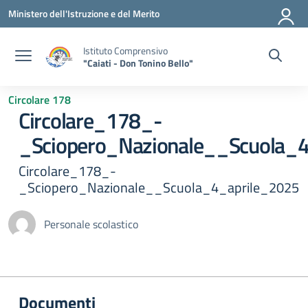
Vai ai contenuti
Vai al menu di navigazione
Vai al footer
Ministero dell'Istruzione e del Merito
Istituto Comprensivo
"Caiati - Don Tonino Bello"
Circolare 178
Circolare_178_-
_Sciopero_Nazionale__Scuola_
Circolare_178_-
_Sciopero_Nazionale__Scuola_4_aprile_2025
Personale scolastico
Documenti