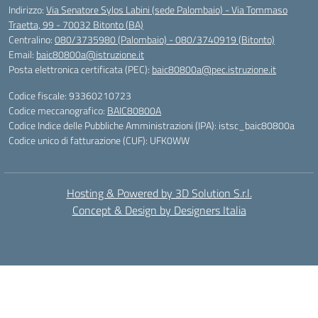
Indirizzo:
Via Senatore Sylos Labini (sede Palombaio) - Via Tommaso
Traetta, 99 - 70032 Bitonto (BA)
Centralino:
080/3735980 (Palombaio) - 080/3740919 (Bitonto)
Email:
baic80800a@istruzione.it
Posta elettronica certificata (PEC):
baic80800a@pec.istruzione.it
Codice fiscale: 93360210723
Codice meccanografico:
BAIC80800A
Codice Indice delle Pubbliche Amministrazioni (IPA): istsc_baic80800a
Codice unico di fatturazione (CUF): UFK0WW
Hosting & Powered by 3D Solution S.r.l.
Concept & Design by Designers Italia