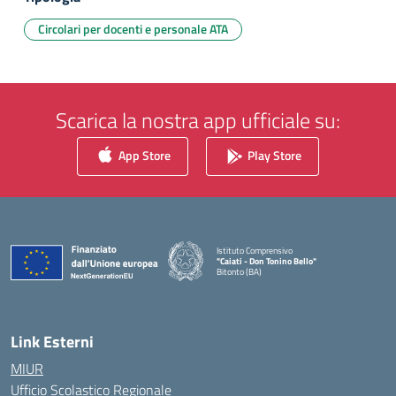
Circolari per docenti e personale ATA
Scarica la nostra app ufficiale su:
App Store
Play Store
Istituto Comprensivo
"Caiati - Don Tonino Bello"
Bitonto (BA)
— Visita la pagina iniziale della scuola
Link Esterni
MIUR
Ufficio Scolastico Regionale