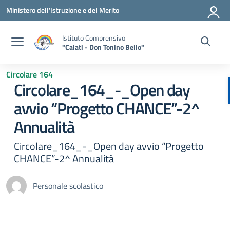
Vai ai contenuti
Vai al menu di navigazione
Vai al footer
Ministero dell'Istruzione e del Merito
Istituto Comprensivo
"Caiati - Don Tonino Bello"
Circolare 164
Circolare_164_-_Open day
avvio “Progetto CHANCE”-2^
Annualità
Circolare_164_-_Open day avvio “Progetto
CHANCE”-2^ Annualità
Personale scolastico