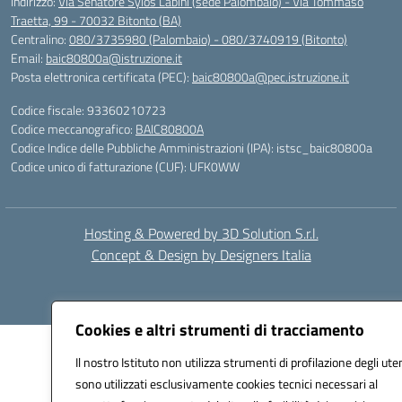
Indirizzo:
Via Senatore Sylos Labini (sede Palombaio) - Via Tommaso
Traetta, 99 - 70032 Bitonto (BA)
Centralino:
080/3735980 (Palombaio) - 080/3740919 (Bitonto)
Email:
baic80800a@istruzione.it
Posta elettronica certificata (PEC):
baic80800a@pec.istruzione.it
Codice fiscale: 93360210723
Codice meccanografico:
BAIC80800A
Codice Indice delle Pubbliche Amministrazioni (IPA): istsc_baic80800a
Codice unico di fatturazione (CUF): UFK0WW
Hosting & Powered by 3D Solution S.r.l.
Concept & Design by Designers Italia
Cookies e altri strumenti di tracciamento
Il nostro Istituto non utilizza strumenti di profilazione degli uten
sono utilizzati esclusivamente cookies tecnici necessari al