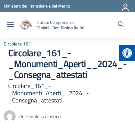
Vai ai contenuti
Vai al menu di navigazione
Vai al footer
Ministero dell'Istruzione e del Merito
Istituto Comprensivo
"Caiati - Don Tonino Bello"
Circolare 161
Apr
Circolare_161_-
_Monumenti_Aperti__2024_-
_Consegna_attestati
Circolare_161_-
_Monumenti_Aperti__2024_-
_Consegna_attestati
Personale scolastico