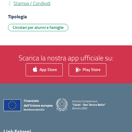
Stampa / Condividi
Tipologia
Circolari per alunni e famiglie
Scarica la nostra app ufficiale su:
App Store
Play Store
Istituto Comprensivo
"Caiati - Don Tonino Bello"
Bitonto (BA)
— Visita la pagina iniziale della scuola
Link Esterni