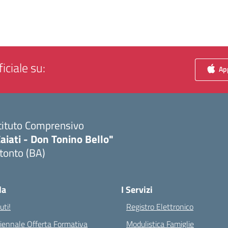
iciale su:
App
tituto Comprensivo
aiati - Don Tonino Bello"
tonto (BA)
Visita la pagina iniziale della scuola
la
I Servizi
ti!
Registro Elettronico
riennale Offerta Formativa
Modulistica Famiglie