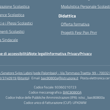
zazione Scolastica
Modulistica Personale Scolast
nce Scolastica
Didattica
ci e i Plessi Scolastici
Offerta formativa
enti Scolastici
Progetti Fesr Pon Pnrr
 Sindacale
e di accessibilità
Note legali
Informativa Privacy
Privacy
a Senatore Sylos Labini (sede Palombaio) - Via Tommaso Traetta, 99 - 70032 
0/3740919 (Bitonto)
Email:
baic80800a@istruzione.it
Posta elettronica cer
Codice fiscale: 93360210723
Codice meccanografico:
BAIC80800A
Codice Indice delle Pubbliche Amministrazioni (IPA): istsc_baic80800a
Codice unico di fatturazione (CUF): UFK0WW