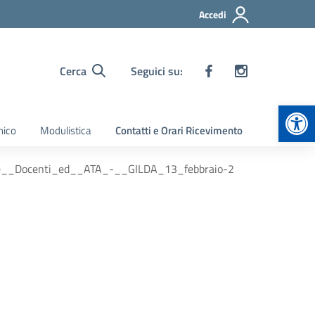
Accedi
Cerca
Seguici su:
Apr
nico
Modulistica
Contatti e Orari Ricevimento
e__Docenti_ed__ATA_-__GILDA_13_febbraio-2