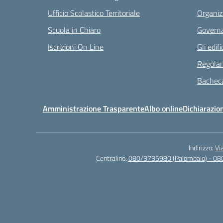
Ufficio Scolastico Territoriale
Organiz
Scuola in Chiaro
Governa
Iscrizioni On Line
Gli edifi
Regolam
Bacheca
Amministrazione Trasparente
Albo online
Dichiarazion
Indirizzo:
Vi
Centralino:
080/3735980 (Palombaio) - 08