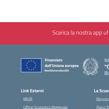
Scarica la nostra app uff
Is
"C
Bi
— 
Link Esterni
La Scuo
MIUR
Benvenu
Ufficio Scolastico Regionale
Piano T