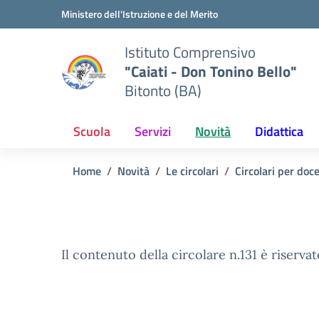
Vai ai contenuti
Vai al menu di navigazione
Vai al footer
Ministero dell'Istruzione e del Merito
Istituto Comprensivo
"Caiati - Don Tonino Bello"
Bitonto (BA)
Scuola
Servizi
Novità
Didattica
Home
Novità
Le circolari
Circolari per doc
Il contenuto della circolare n.131 è riservat