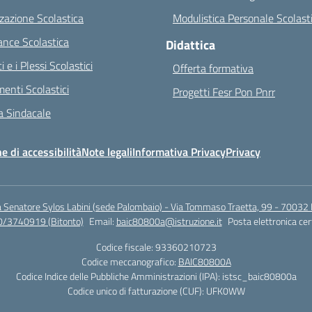
zazione Scolastica
Modulistica Personale Scolast
nce Scolastica
Didattica
ci e i Plessi Scolastici
Offerta formativa
enti Scolastici
Progetti Fesr Pon Pnrr
 Sindacale
e di accessibilità
Note legali
Informativa Privacy
Privacy
a Senatore Sylos Labini (sede Palombaio) - Via Tommaso Traetta, 99 - 70032 
0/3740919 (Bitonto)
Email:
baic80800a@istruzione.it
Posta elettronica cer
Codice fiscale: 93360210723
Codice meccanografico:
BAIC80800A
Codice Indice delle Pubbliche Amministrazioni (IPA): istsc_baic80800a
Codice unico di fatturazione (CUF): UFK0WW