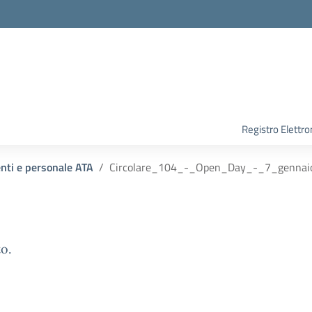
Registro Elettro
enti e personale ATA
Circolare_104_-_Open_Day_-_7_genna
o.