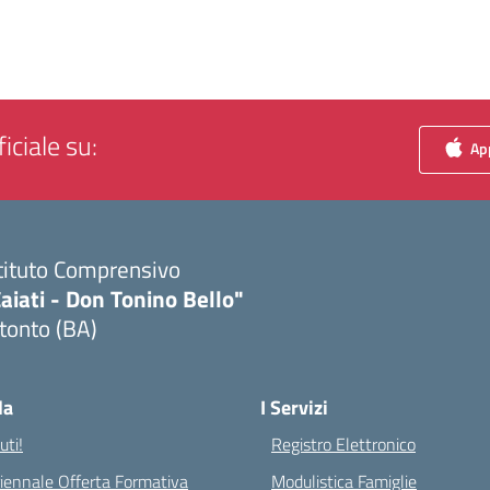
iciale su:
App
tituto Comprensivo
aiati - Don Tonino Bello"
tonto (BA)
Visita la pagina iniziale della scuola
la
I Servizi
ti!
Registro Elettronico
riennale Offerta Formativa
Modulistica Famiglie