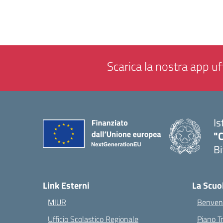
Scarica la nostra app uff
Is
"C
Bi
— 
Link Esterni
La Scuo
MIUR
Benvenu
Ufficio Scolastico Regionale
Piano T