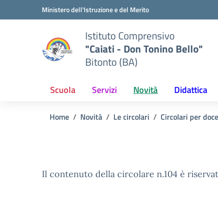
Vai ai contenuti
Vai al menu di navigazione
Vai al footer
Ministero dell'Istruzione e del Merito
Istituto Comprensivo
"Caiati - Don Tonino Bello"
Bitonto (BA)
Scuola
Servizi
Novità
Didattica
Home
Novità
Le circolari
Circolari per doc
Il contenuto della circolare n.104 è riservat