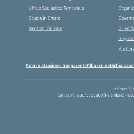
Ufficio Scolastico Territoriale
Organiz
Scuola in Chiaro
Governa
Iscrizioni On Line
Gli edifi
Regolam
Bacheca
Amministrazione Trasparente
Albo online
Dichiarazion
Indirizzo:
Vi
Centralino:
080/3735980 (Palombaio) - 08