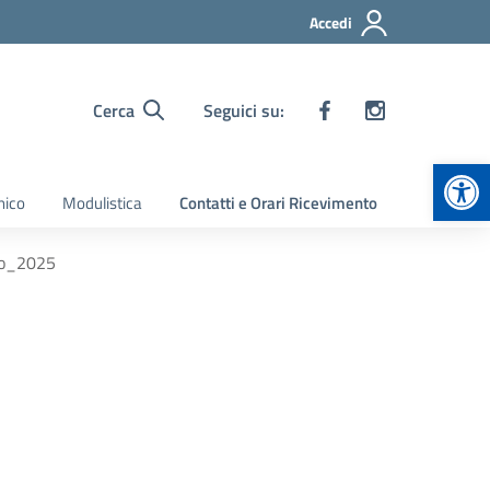
Accedi
Cerca
Seguici su:
Apr
nico
Modulistica
Contatti e Orari Ricevimento
io_2025