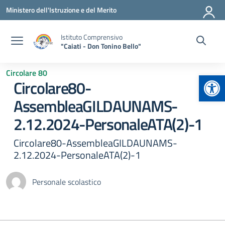
Vai ai contenuti
Vai al menu di navigazione
Vai al footer
Ministero dell'Istruzione e del Merito
Istituto Comprensivo
"Caiati - Don Tonino Bello"
Circolare 80
Apr
Circolare80-
AssembleaGILDAUNAMS-
2.12.2024-PersonaleATA(2)-1
Circolare80-AssembleaGILDAUNAMS-
2.12.2024-PersonaleATA(2)-1
Personale scolastico