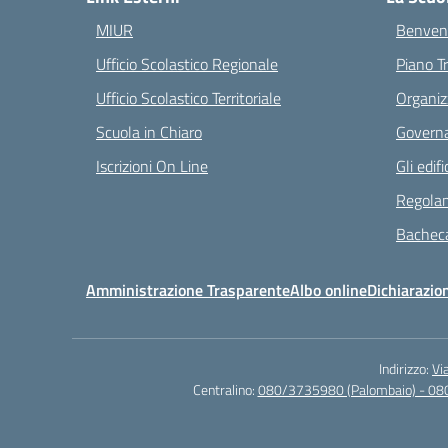
MIUR
Benvenu
Ufficio Scolastico Regionale
Piano T
Ufficio Scolastico Territoriale
Organiz
Scuola in Chiaro
Governa
Iscrizioni On Line
Gli edifi
Regolam
Bacheca
Amministrazione Trasparente
Albo online
Dichiarazion
Indirizzo:
Vi
Centralino:
080/3735980 (Palombaio) - 08