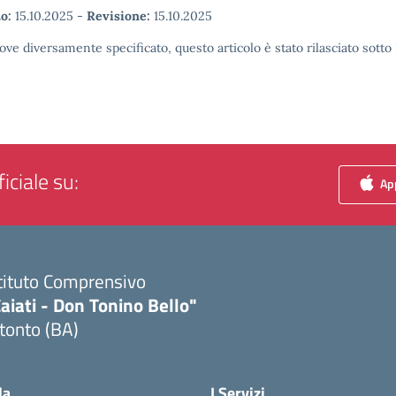
o:
15.10.2025
-
Revisione:
15.10.2025
ove diversamente specificato, questo articolo è stato rilasciato sott
iciale su:
App
tituto Comprensivo
aiati - Don Tonino Bello"
tonto (BA)
Visita la pagina iniziale della scuola
la
I Servizi