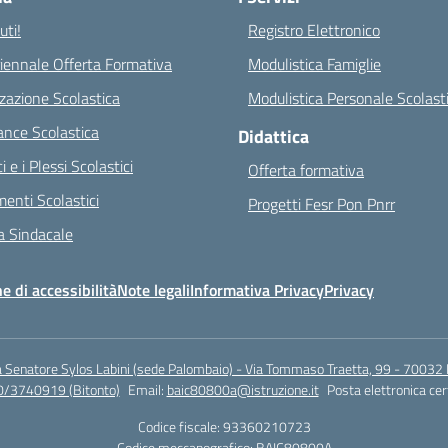
ti!
Registro Elettronico
riennale Offerta Formativa
Modulistica Famiglie
zazione Scolastica
Modulistica Personale Scolast
nce Scolastica
Didattica
ci e i Plessi Scolastici
Offerta formativa
enti Scolastici
Progetti Fesr Pon Pnrr
 Sindacale
e di accessibilità
Note legali
Informativa Privacy
Privacy
a Senatore Sylos Labini (sede Palombaio) - Via Tommaso Traetta, 99 - 70032 
0/3740919 (Bitonto)
Email:
baic80800a@istruzione.it
Posta elettronica cer
Codice fiscale: 93360210723
Codice meccanografico:
BAIC80800A