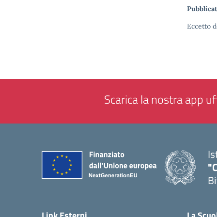
Pubblicat
Eccetto d
Scarica la nostra app uff
Is
"C
Bi
— 
Link Esterni
La Scuo