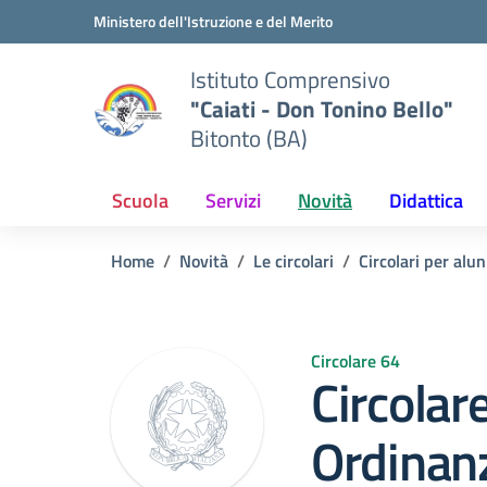
Vai ai contenuti
Vai al menu di navigazione
Vai al footer
Ministero dell'Istruzione e del Merito
Istituto Comprensivo
"Caiati - Don Tonino Bello"
Bitonto (BA)
Scuola
Servizi
Novità
Didattica
Home
Novità
Le circolari
Circolari per alun
Circolare 64
Circolar
Ordinan