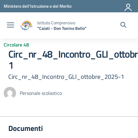
Vai ai contenuti
Vai al menu di navigazione
Vai al footer
Ministero dell'Istruzione e del Merito
Istituto Comprensivo
"Caiati - Don Tonino Bello"
Circolare 48
Circ_nr_48_Incontro_GLI_ottob
1
Circ_nr_48_Incontro_GLI_ottobre_2025-1
Personale scolastico
Documenti