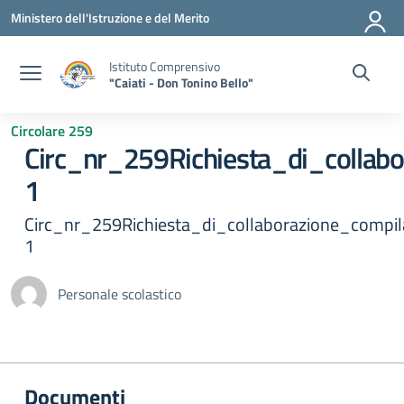
Vai ai contenuti
Vai al menu di navigazione
Vai al footer
Ministero dell'Istruzione e del Merito
Istituto Comprensivo
"Caiati - Don Tonino Bello"
Circolare 259
Circ_nr_259Richiesta_di_collab
1
Circ_nr_259Richiesta_di_collaborazione_compil
1
Personale scolastico
Documenti