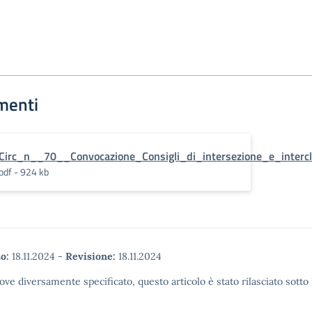
menti
Circ_n__70__Convocazione_Consigli_di_intersezione_e_interc
pdf - 924 kb
o:
18.11.2024
-
Revisione:
18.11.2024
ove diversamente specificato, questo articolo è stato rilasciato sott