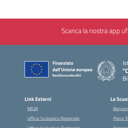
Scarica la nostra app uff
Is
"C
Bi
— 
Link Esterni
La Scuo
MIUR
Benvenu
Ufficio Scolastico Regionale
Piano T