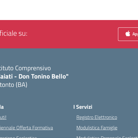
iciale su:
App
tituto Comprensivo
aiati - Don Tonino Bello"
tonto (BA)
Visita la pagina iniziale della scuola
la
I Servizi
ti!
Registro Elettronico
riennale Offerta Formativa
Modulistica Famiglie