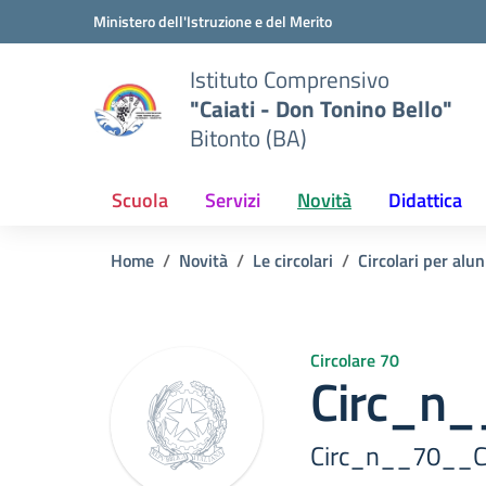
Vai ai contenuti
Vai al menu di navigazione
Vai al footer
Ministero dell'Istruzione e del Merito
Istituto Comprensivo
"Caiati - Don Tonino Bello"
Bitonto (BA)
Scuola
Servizi
Novità
Didattica
Home
Novità
Le circolari
Circolari per alun
Circolare 70
Circ_n_
Circ_n__70__Co