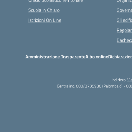
Ufficio Scolastico Territoriale
Organiz
Scuola in Chiaro
Governa
Iscrizioni On Line
Gli edifi
Regolam
Bacheca
Amministrazione Trasparente
Albo online
Dichiarazion
Indirizzo:
Vi
Centralino:
080/3735980 (Palombaio) - 08