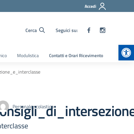
Accedi
Cerca
Seguici su:
Apr
nico
Modulistica
Contatti e Orari Ricevimento
ione_e_interclasse
sigli_di_intersezione
Personale scolastico
terclasse