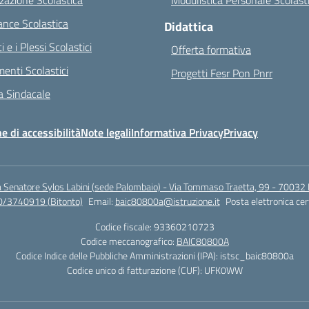
zazione Scolastica
Modulistica Personale Scolast
nce Scolastica
Didattica
ci e i Plessi Scolastici
Offerta formativa
enti Scolastici
Progetti Fesr Pon Pnrr
 Sindacale
e di accessibilità
Note legali
Informativa Privacy
Privacy
a Senatore Sylos Labini (sede Palombaio) - Via Tommaso Traetta, 99 - 70032 
0/3740919 (Bitonto)
Email:
baic80800a@istruzione.it
Posta elettronica cer
Codice fiscale: 93360210723
Codice meccanografico:
BAIC80800A
Codice Indice delle Pubbliche Amministrazioni (IPA): istsc_baic80800a
Codice unico di fatturazione (CUF): UFK0WW