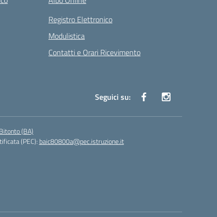
ico
Albo Online
Registro Elettronico
Modulistica
Contatti e Orari Ricevimento
Seguici su:
Bitonto (BA)
tificata (PEC):
baic80800a@pec.istruzione.it