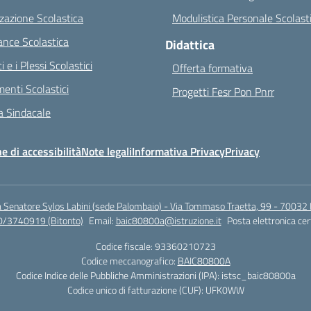
zazione Scolastica
Modulistica Personale Scolast
nce Scolastica
Didattica
ci e i Plessi Scolastici
Offerta formativa
enti Scolastici
Progetti Fesr Pon Pnrr
 Sindacale
e di accessibilità
Note legali
Informativa Privacy
Privacy
a Senatore Sylos Labini (sede Palombaio) - Via Tommaso Traetta, 99 - 70032 
0/3740919 (Bitonto)
Email:
baic80800a@istruzione.it
Posta elettronica cer
Codice fiscale: 93360210723
Codice meccanografico:
BAIC80800A
Codice Indice delle Pubbliche Amministrazioni (IPA): istsc_baic80800a
Codice unico di fatturazione (CUF): UFK0WW