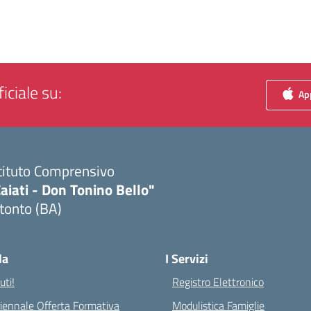
iciale su:
App
tituto Comprensivo
aiati - Don Tonino Bello"
tonto (BA)
Visita la pagina iniziale della scuola
la
I Servizi
ti!
Registro Elettronico
riennale Offerta Formativa
Modulistica Famiglie