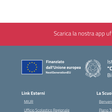
Scarica la nostra app uff
Is
"C
Bi
— 
Link Esterni
La Scuo
MIUR
Benvenu
Ufficio Scolastico Regionale
Piano T