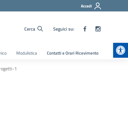
Accedi
Cerca
Seguici su:
Apr
nico
Modulistica
Contatti e Orari Ricevimento
ogetti-1