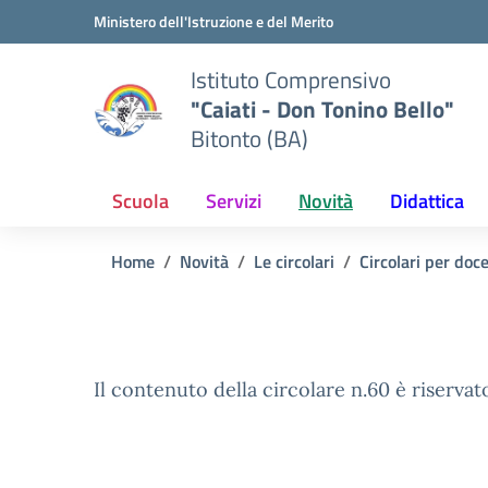
Vai ai contenuti
Vai al menu di navigazione
Vai al footer
Ministero dell'Istruzione e del Merito
Istituto Comprensivo
"Caiati - Don Tonino Bello"
Bitonto (BA)
Scuola
Servizi
Novità
Didattica
Home
Novità
Le circolari
Circolari per doc
Il contenuto della circolare n.60 è riservat