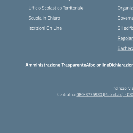
Ufficio Scolastico Territoriale
Organiz
Scuola in Chiaro
Governa
Iscrizioni On Line
Gli edifi
Regolam
Bacheca
Amministrazione Trasparente
Albo online
Dichiarazion
Indirizzo:
Vi
Centralino:
080/3735980 (Palombaio) - 08