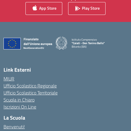
App Store
Play Store
Istituto Comprensivo
"Caiati - Don Tonino Bello"
Bitonto (BA)
— Visita la pagina iniziale della scuola
Link Esterni
MIUR
Ufficio Scolastico Regionale
Ufficio Scolastico Territoriale
Scuola in Chiaro
Iscrizioni On Line
La Scuola
Benvenuti!