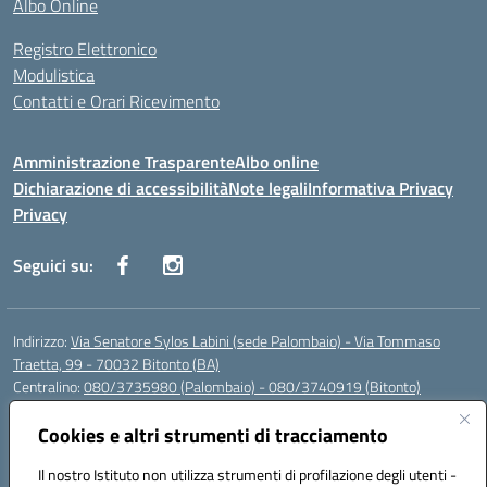
Albo Online
Registro Elettronico
Modulistica
Contatti e Orari Ricevimento
Amministrazione Trasparente
Albo online
Dichiarazione di accessibilità
Note legali
Informativa Privacy
Privacy
Seguici su:
Indirizzo:
Via Senatore Sylos Labini (sede Palombaio) - Via Tommaso
Traetta, 99 - 70032 Bitonto (BA)
Centralino:
080/3735980 (Palombaio) - 080/3740919 (Bitonto)
Email:
baic80800a@istruzione.it
Posta elettronica certificata (PEC):
Cookies e altri strumenti di tracciamento
baic80800a@pec.istruzione.it
Codice fiscale: 93360210723
Il nostro Istituto non utilizza strumenti di profilazione degli utenti -