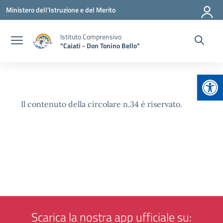
Vai ai contenuti
Vai al menu di navigazione
Vai al footer
Ministero dell'Istruzione e del Merito
Istituto Comprensivo
"Caiati - Don Tonino Bello"
Apr
Il contenuto della circolare n.34 è riservato.
Scarica la nostra app ufficiale su: