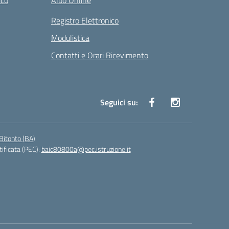
ico
Albo Online
Registro Elettronico
Modulistica
Contatti e Orari Ricevimento
Seguici su:
Bitonto (BA)
tificata (PEC):
baic80800a@pec.istruzione.it