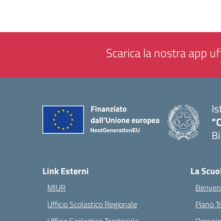
Scarica la nostra app uff
Is
"C
Bi
— 
Link Esterni
La Scuo
MIUR
Benvenu
Ufficio Scolastico Regionale
Piano T