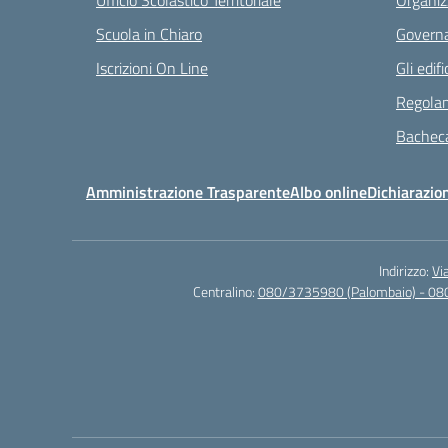
Ufficio Scolastico Territoriale
Organiz
Scuola in Chiaro
Governa
Iscrizioni On Line
Gli edifi
Regolam
Bacheca
Amministrazione Trasparente
Albo online
Dichiarazion
Indirizzo:
Vi
Centralino:
080/3735980 (Palombaio) - 08