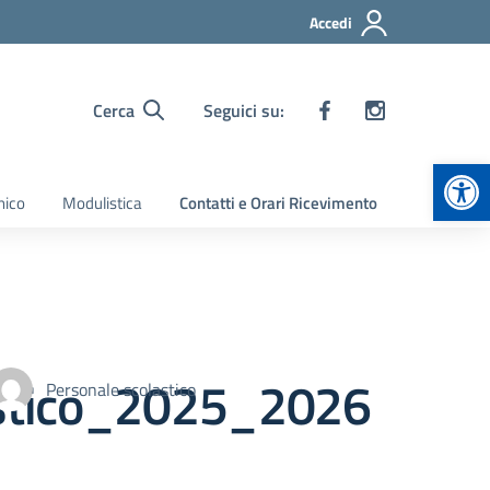
Accedi
Cerca
Seguici su:
Apr
nico
Modulistica
Contatti e Orari Ricevimento
stico_2025_2026
Personale scolastico