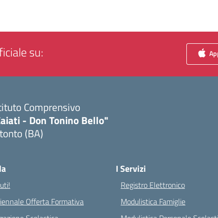
iciale su:
App
tituto Comprensivo
aiati - Don Tonino Bello"
tonto (BA)
Visita la pagina iniziale della scuola
la
I Servizi
ti!
Registro Elettronico
riennale Offerta Formativa
Modulistica Famiglie