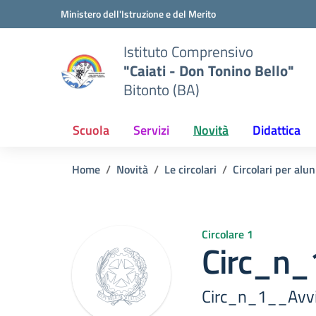
Vai ai contenuti
Vai al menu di navigazione
Vai al footer
Ministero dell'Istruzione e del Merito
Istituto Comprensivo
"Caiati - Don Tonino Bello"
Bitonto (BA)
Scuola
Servizi
Novità
Didattica
Home
Novità
Le circolari
Circolari per alun
Circolare 1
Circ_n_
Circ_n_1__Avv