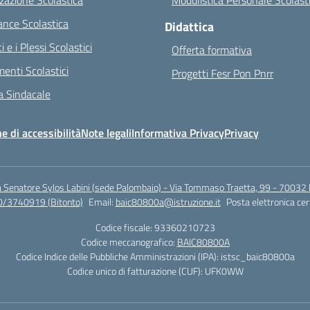
zazione Scolastica
Modulistica Personale Scolast
nce Scolastica
Didattica
ci e i Plessi Scolastici
Offerta formativa
enti Scolastici
Progetti Fesr Pon Pnrr
 Sindacale
e di accessibilità
Note legali
Informativa Privacy
Privacy
a Senatore Sylos Labini (sede Palombaio) - Via Tommaso Traetta, 99 - 70032 
0/3740919 (Bitonto)
Email:
baic80800a@istruzione.it
Posta elettronica cer
Codice fiscale: 93360210723
Codice meccanografico:
BAIC80800A
Codice Indice delle Pubbliche Amministrazioni (IPA): istsc_baic80800a
Codice unico di fatturazione (CUF): UFK0WW