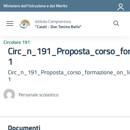
Vai ai contenuti
Vai al menu di navigazione
Vai al footer
Ministero dell'Istruzione e del Merito
Istituto Comprensivo
"Caiati - Don Tonino Bello"
Circolare 191
Circ_n_191_Proposta_corso_fo
1
Circ_n_191_Proposta_corso_formazione_on_li
1
Personale scolastico
Documenti