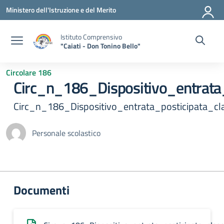
Vai ai contenuti
Vai al menu di navigazione
Vai al footer
Ministero dell'Istruzione e del Merito
Istituto Comprensivo
"Caiati - Don Tonino Bello"
Circolare 186
Circ_n_186_Dispositivo_entrata
Circ_n_186_Dispositivo_entrata_posticipata_c
Personale scolastico
Documenti