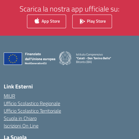
Scarica la nostra app ufficiale su:
App Store
Play Store
Istituto Comprensivo
"Caiati - Don Tonino Bello"
Bitonto (BA)
— Visita la pagina iniziale della scuola
Link Esterni
MIUR
Ufficio Scolastico Regionale
Ufficio Scolastico Territoriale
Scuola in Chiaro
Iscrizioni On Line
La Scuola