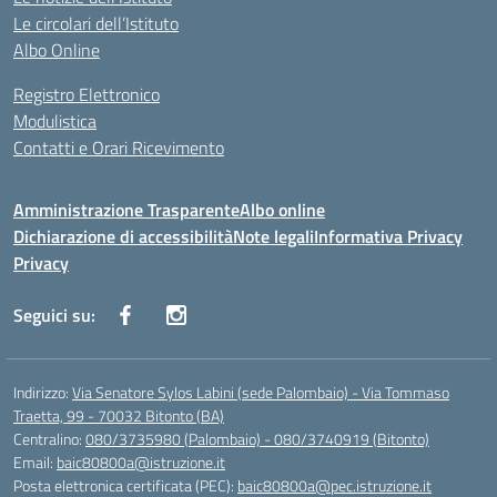
Le circolari dell’Istituto
Albo Online
Registro Elettronico
Modulistica
Contatti e Orari Ricevimento
Amministrazione Trasparente
Albo online
Dichiarazione di accessibilità
Note legali
Informativa Privacy
Privacy
Seguici su:
Indirizzo:
Via Senatore Sylos Labini (sede Palombaio) - Via Tommaso
Traetta, 99 - 70032 Bitonto (BA)
Centralino:
080/3735980 (Palombaio) - 080/3740919 (Bitonto)
Email:
baic80800a@istruzione.it
Posta elettronica certificata (PEC):
baic80800a@pec.istruzione.it