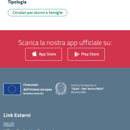
Tipologia
Circolari per alunni e famiglie
Scarica la nostra app ufficiale su:
App Store
Play Store
Istituto Comprensivo
"Caiati - Don Tonino Bello"
Bitonto (BA)
— Visita la pagina iniziale della scuola
Link Esterni
MIUR