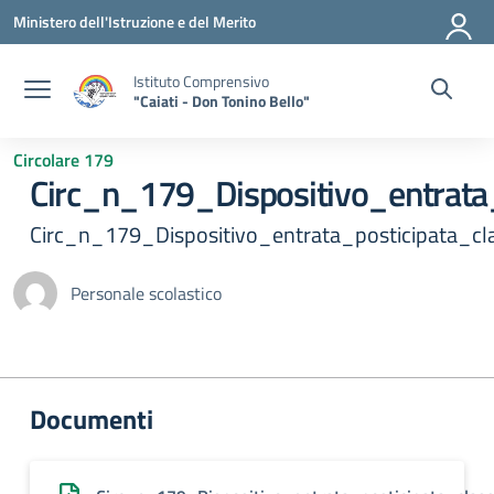
Vai ai contenuti
Vai al menu di navigazione
Vai al footer
Ministero dell'Istruzione e del Merito
Istituto Comprensivo
"Caiati - Don Tonino Bello"
Circolare 179
Circ_n_179_Dispositivo_entrat
Circ_n_179_Dispositivo_entrata_posticipata_
Personale scolastico
Documenti