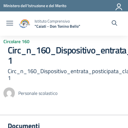
Vai ai contenuti
Vai al menu di navigazione
Vai al footer
Ministero dell'Istruzione e del Merito
Istituto Comprensivo
"Caiati - Don Tonino Bello"
Circolare 160
Circ_n_160_Dispositivo_entrat
1
Circ_n_160_Dispositivo_entrata_posticipata_c
1
Personale scolastico
Documenti