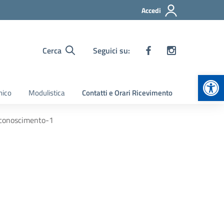
Accedi
Cerca
Seguici su:
Apr
nico
Modulistica
Contatti e Orari Ricevimento
conoscimento-1