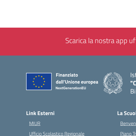
Scarica la nostra app uff
Is
"C
Bi
— 
Link Esterni
La Scuo
MIUR
Benvenu
Ufficio Scolastico Regionale
Piano T