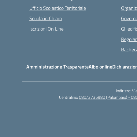
Ufficio Scolastico Territoriale
Organiz
Scuola in Chiaro
Governa
Iscrizioni On Line
Gli edifi
Regolam
Bacheca
Amministrazione Trasparente
Albo online
Dichiarazion
Indirizzo:
Vi
Centralino:
080/3735980 (Palombaio) - 08