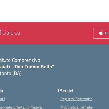
iciale su:
App
tituto Comprensivo
aiati - Don Tonino Bello"
tonto (BA)
Visita la pagina iniziale della scuola
la
I Servizi
ti!
Registro Elettronico
riennale Offerta Formativa
Modulistica Famiglie