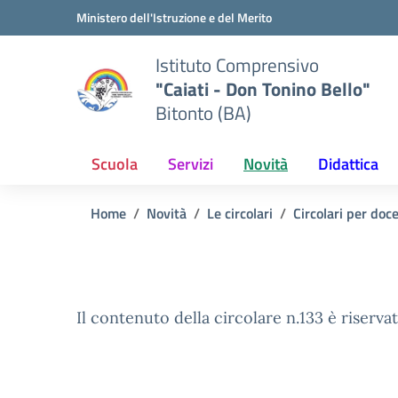
Vai ai contenuti
Vai al menu di navigazione
Vai al footer
Ministero dell'Istruzione e del Merito
Istituto Comprensivo
"Caiati - Don Tonino Bello"
Bitonto (BA)
Scuola
Servizi
Novità
Didattica
Home
Novità
Le circolari
Circolari per doc
Il contenuto della circolare n.133 è riservat