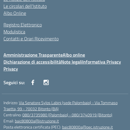
Le circolari dell’Istituto
Albo Online
Registro Elettronico
Modulistica
Contatti e Orari Ricevimento
Amministrazione Trasparente
Albo online
Dichiarazione di accessibilità
Note legali
Informativa Privacy
Privacy
Seguici su:
Indirizzo:
Via Senatore Sylos Labini (sede Palombaio) - Via Tommaso
Traetta, 99 - 70032 Bitonto (BA)
Centralino:
080/3735980 (Palombaio) - 080/3740919 (Bitonto)
Email:
baic80800a@istruzione.it
Posta elettronica certificata (PEC):
baic80800a@pec.istruzione.it