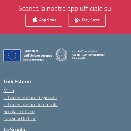
Scarica la nostra app ufficiale su:
App Store
Play Store
Istituto Comprensivo
"Caiati - Don Tonino Bello"
Bitonto (BA)
— Visita la pagina iniziale della scuola
Link Esterni
MIUR
Ufficio Scolastico Regionale
Ufficio Scolastico Territoriale
Scuola in Chiaro
Iscrizioni On Line
La Scuola