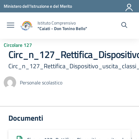
Vai ai contenuti
Vai al menu di navigazione
Vai al footer
Ministero dell'Istruzione e del Merito
Istituto Comprensivo
"Caiati - Don Tonino Bello"
Circolare 127
Circ_n_127_Rettifica_Disposit
Circ_n_127_Rettifica_Dispositivo_uscita_cla
Personale scolastico
Documenti