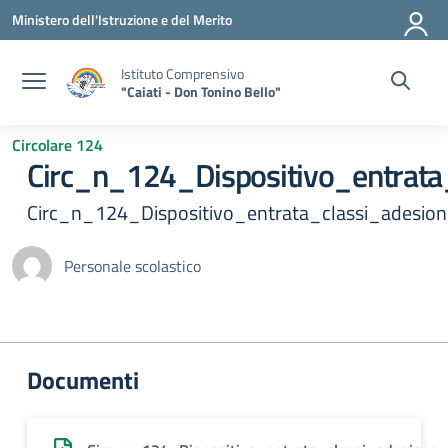
Vai ai contenuti
Vai al menu di navigazione
Vai al footer
Ministero dell'Istruzione e del Merito
Istituto Comprensivo
"Caiati - Don Tonino Bello"
Circolare 124
Circ_n_124_Dispositivo_entrat
Circ_n_124_Dispositivo_entrata_classi_adesi
Personale scolastico
Documenti