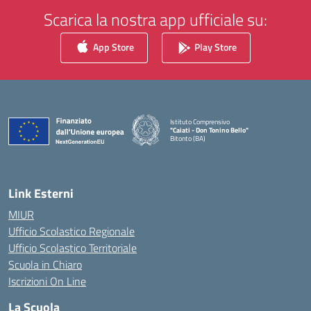
Scarica la nostra app ufficiale su:
App Store
Play Store
Istituto Comprensivo
"Caiati - Don Tonino Bello"
Bitonto (BA)
— Visita la pagina iniziale della scuola
Link Esterni
MIUR
Ufficio Scolastico Regionale
Ufficio Scolastico Territoriale
Scuola in Chiaro
Iscrizioni On Line
La Scuola