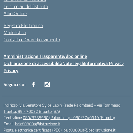
Le circolari dell’Istituto
Albo Online
Registro Elettronico
Modulistica
Contatti e Orari Ricevimento
Amministrazione Trasparente
Albo online
Dichiarazione di accessibilità
Note legali
Informativa Privacy
Privacy
Seguici su:
Indirizzo:
Via Senatore Sylos Labini (sede Palombaio) - Via Tommaso
Traetta, 99 - 70032 Bitonto (BA)
Centralino:
080/3735980 (Palombaio) - 080/3740919 (Bitonto)
Email:
baic80800a@istruzione.it
Posta elettronica certificata (PEC):
baic80800a@pec.istruzione.it