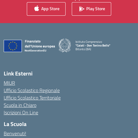
App Store
Play Store
Istituto Comprensivo
"Caiati - Don Tonino Bello"
Bitonto (BA)
— Visita la pagina iniziale della scuola
Link Esterni
MIUR
Ufficio Scolastico Regionale
Ufficio Scolastico Territoriale
Scuola in Chiaro
Iscrizioni On Line
La Scuola
Benvenuti!