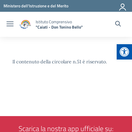
Vai ai contenuti
Vai al menu di navigazione
Vai al footer
Ministero dell'Istruzione e del Merito
Istituto Comprensivo
"Caiati - Don Tonino Bello"
Apr
Il contenuto della circolare n.51 è riservato.
Scarica la nostra app ufficiale su: