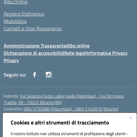
Albo Online
Registro Elettronico
Modulistica
Contatti e Orari Ricevimento
Amministrazione Trasparente
Albo online
Dichiarazione di accessibilità
Note legali
Informativa Privacy
Privacy
Seguici su:
Indirizzo:
Via Senatore Sylos Labini (sede Palombaio) - Via Tommaso
Traetta, 99 - 70032 Bitonto (BA)
Centralino:
080/3735980 (Palombaio) - 080/3740919 (Bitonto)
Email:
baic80800a@istruzione.it
Posta elettronica certificata (PEC):
Cookies e altri strumenti di tracciamento
baic80800a@pec.istruzione.it
Codice fiscale: 93360210723
Il nostro Istituto non utilizza strumenti di profilazione degli utenti -