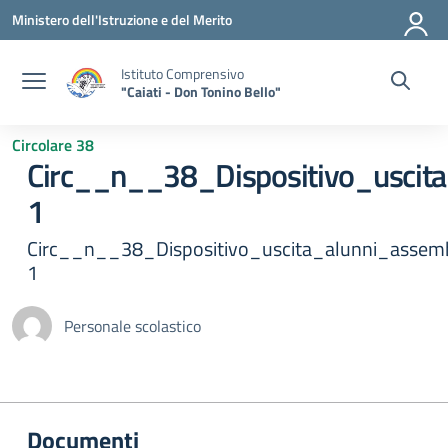
Vai ai contenuti
Vai al menu di navigazione
Vai al footer
Ministero dell'Istruzione e del Merito
Istituto Comprensivo
"Caiati - Don Tonino Bello"
Circolare 38
Circ__n__38_Dispositivo_uscit
1
Circ__n__38_Dispositivo_uscita_alunni_assem
1
Personale scolastico
Documenti