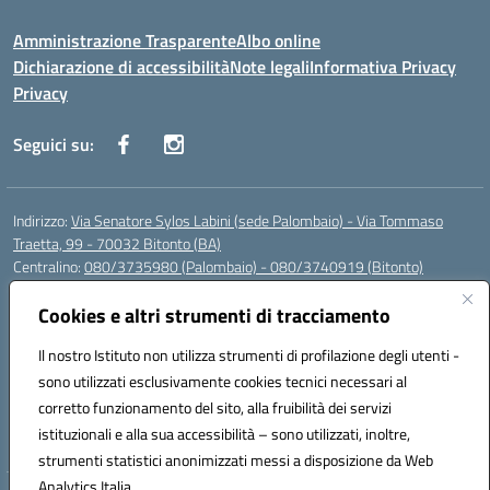
Amministrazione Trasparente
Albo online
Dichiarazione di accessibilità
Note legali
Informativa Privacy
Privacy
Seguici su:
Indirizzo:
Via Senatore Sylos Labini (sede Palombaio) - Via Tommaso
Traetta, 99 - 70032 Bitonto (BA)
Centralino:
080/3735980 (Palombaio) - 080/3740919 (Bitonto)
Email:
baic80800a@istruzione.it
Posta elettronica certificata (PEC):
Cookies e altri strumenti di tracciamento
baic80800a@pec.istruzione.it
Codice fiscale: 93360210723
Il nostro Istituto non utilizza strumenti di profilazione degli utenti -
Codice meccanografico:
BAIC80800A
sono utilizzati esclusivamente cookies tecnici necessari al
Codice Indice delle Pubbliche Amministrazioni (IPA): istsc_baic80800a
corretto funzionamento del sito, alla fruibilità dei servizi
Codice unico di fatturazione (CUF): UFK0WW
istituzionali e alla sua accessibilità – sono utilizzati, inoltre,
strumenti statistici anonimizzati messi a disposizione da Web
Analytics Italia.