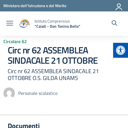
Vai ai contenuti
Vai al menu di navigazione
Vai al footer
Ministero dell'Istruzione e del Merito
Istituto Comprensivo
"Caiati - Don Tonino Bello"
Circolare 62
Apr
Circ nr 62 ASSEMBLEA
SINDACALE 21 OTTOBRE
Circ nr 62 ASSEMBLEA SINDACALE 21
OTTOBRE O.S. GILDA UNAMS
Personale scolastico
Documenti