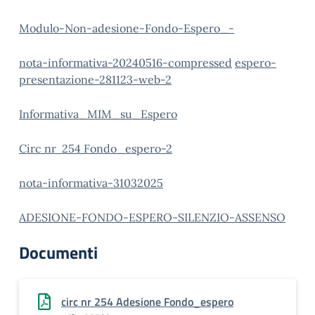
Modulo-Non-adesione-Fondo-Espero_-
nota-informativa-20240516-compressed
espero-
presentazione-281123-web-2
Informativa_MIM_su_Espero
Circ nr 254 Fondo_espero-2
nota-informativa-31032025
ADESIONE-FONDO-ESPERO-SILENZIO-ASSENSO
Documenti
circ nr 254 Adesione Fondo_espero