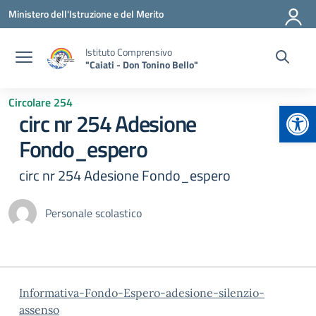
Vai ai contenuti
Vai al menu di navigazione
Vai al footer
Ministero dell'Istruzione e del Merito
Istituto Comprensivo
"Caiati - Don Tonino Bello"
Circolare 254
Apr
circ nr 254 Adesione
Fondo_espero
circ nr 254 Adesione Fondo_espero
Personale scolastico
Informativa-Fondo-Espero-adesione-silenzio-
assenso