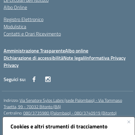
Le circolari dell’Istituto
Albo Online
Registro Elettronico
Modulistica
Contatti e Orari Ricevimento
Amministrazione Trasparente
Albo online
Dichiarazione di accessibilità
Note legali
Informativa Privacy
Privacy
Seguici su:
Indirizzo:
Via Senatore Sylos Labini (sede Palombaio) - Via Tommaso
Traetta, 99 - 70032 Bitonto (BA)
Centralino:
080/3735980 (Palombaio) - 080/3740919 (Bitonto)
Email:
baic80800a@istruzione.it
Posta elettronica certificata (PEC):
Cookies e altri strumenti di tracciamento
baic80800a@pec.istruzione.it