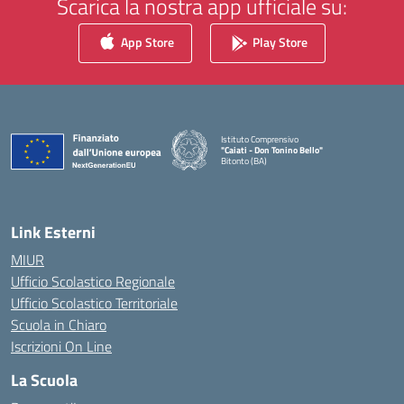
Scarica la nostra app ufficiale su:
App Store
Play Store
Istituto Comprensivo
"Caiati - Don Tonino Bello"
Bitonto (BA)
— Visita la pagina iniziale della scuola
Link Esterni
MIUR
Ufficio Scolastico Regionale
Ufficio Scolastico Territoriale
Scuola in Chiaro
Iscrizioni On Line
La Scuola