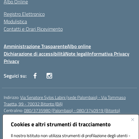
Albo Online
Registro Elettronico
Modulistica
Contatti e Orari Ricevimento
Amministrazione Trasparente
Albo online
Dichiarazione di accessibilità
Note legali
Informativa Privacy
Privacy
Seguici su:
Indirizzo:
Via Senatore Sylos Labini (sede Palombaio) - Via Tommaso
Traetta, 99 - 70032 Bitonto (BA)
Centralino:
080/3735980 (Palombaio) - 080/3740919 (Bitonto)
Email:
baic80800a@istruzione.it
Posta elettronica certificata (PEC):
Cookies e altri strumenti di tracciamento
baic80800a@pec.istruzione.it
Codice fiscale: 93360210723
Il nostro Istituto non utilizza strumenti di profilazione degli utenti -