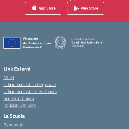
App Store
Play Store
Istituto Comprensivo
"Caiati - Don Tonino Bello"
Bitonto (BA)
— Visita la pagina iniziale della scuola
Link Esterni
MIUR
Ufficio Scolastico Regionale
Ufficio Scolastico Territoriale
Scuola in Chiaro
Iscrizioni On Line
La Scuola
Benvenuti!