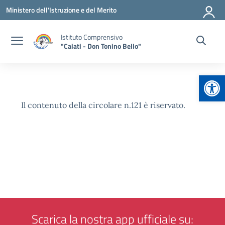
Vai ai contenuti
Vai al menu di navigazione
Vai al footer
Ministero dell'Istruzione e del Merito
Istituto Comprensivo
"Caiati - Don Tonino Bello"
Apr
Il contenuto della circolare n.121 è riservato.
Scarica la nostra app ufficiale su: