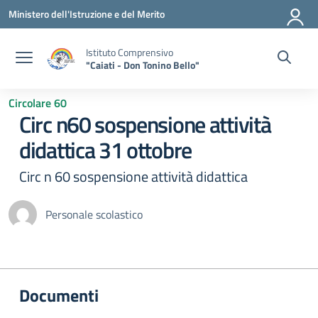
Vai ai contenuti
Vai al menu di navigazione
Vai al footer
Ministero dell'Istruzione e del Merito
Istituto Comprensivo
"Caiati - Don Tonino Bello"
Circolare 60
Circ n60 sospensione attività
didattica 31 ottobre
Circ n 60 sospensione attività didattica
Personale scolastico
Documenti