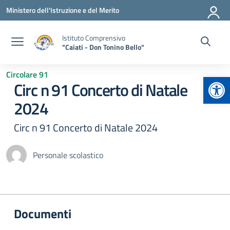
Vai ai contenuti
Vai al menu di navigazione
Vai al footer
Ministero dell'Istruzione e del Merito
Istituto Comprensivo
"Caiati - Don Tonino Bello"
Circolare 91
Apr
Circ n 91 Concerto di Natale
2024
Circ n 91 Concerto di Natale 2024
Personale scolastico
Documenti