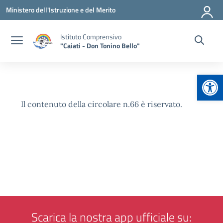
Vai ai contenuti
Vai al menu di navigazione
Vai al footer
Ministero dell'Istruzione e del Merito
Istituto Comprensivo
"Caiati - Don Tonino Bello"
Apr
Il contenuto della circolare n.66 è riservato.
Scarica la nostra app ufficiale su: