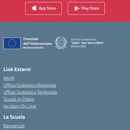
App Store
Play Store
Istituto Comprensivo
"Caiati - Don Tonino Bello"
Bitonto (BA)
— Visita la pagina iniziale della scuola
Link Esterni
MIUR
Ufficio Scolastico Regionale
Ufficio Scolastico Territoriale
Scuola in Chiaro
Iscrizioni On Line
La Scuola
Benvenuti!