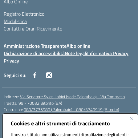
Albo Online
Registro Elettronico
Modulistica
Contatti e Orari Ricevimento
Amministrazione Trasparente
Albo online
Dichiarazione di accessibilità
Note legali
Informativa Privacy
Privacy
Seguici su:
Indirizzo:
Via Senatore Sylos Labini (sede Palombaio) - Via Tommaso
Traetta, 99 - 70032 Bitonto (BA)
Centralino:
080/3735980 (Palombaio) - 080/3740919 (Bitonto)
Email:
baic80800a@istruzione.it
Posta elettronica certificata (PEC):
Cookies e altri strumenti di tracciamento
baic80800a@pec.istruzione.it
Codice fiscale: 93360210723
Il nostro Istituto non utilizza strumenti di profilazione degli utenti -