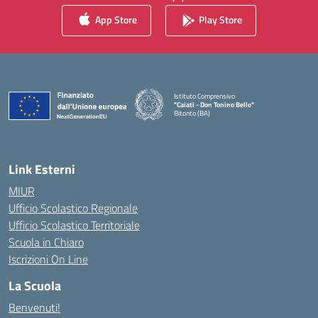
App Store
Play Store
Istituto Comprensivo
"Caiati - Don Tonino Bello"
Bitonto (BA)
— Visita la pagina iniziale della scuola
Link Esterni
MIUR
Ufficio Scolastico Regionale
Ufficio Scolastico Territoriale
Scuola in Chiaro
Iscrizioni On Line
La Scuola
Benvenuti!