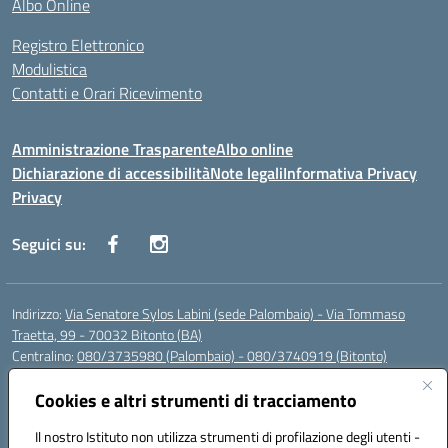
Albo Online
Registro Elettronico
Modulistica
Contatti e Orari Ricevimento
Amministrazione Trasparente
Albo online
Dichiarazione di accessibilità
Note legali
Informativa Privacy
Privacy
Seguici su:
Indirizzo:
Via Senatore Sylos Labini (sede Palombaio) - Via Tommaso
Traetta, 99 - 70032 Bitonto (BA)
Centralino:
080/3735980 (Palombaio) - 080/3740919 (Bitonto)
Email:
baic80800a@istruzione.it
Posta elettronica certificata (PEC):
Cookies e altri strumenti di tracciamento
baic80800a@pec.istruzione.it
Codice fiscale: 93360210723
Il nostro Istituto non utilizza strumenti di profilazione degli utenti -