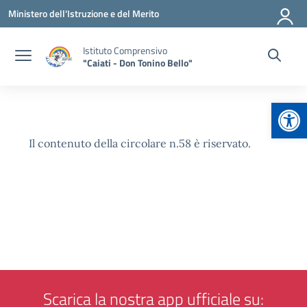
Vai ai contenuti
Vai al menu di navigazione
Vai al footer
Ministero dell'Istruzione e del Merito
Istituto Comprensivo
"Caiati - Don Tonino Bello"
Apr
Il contenuto della circolare n.58 è riservato.
Scarica la nostra app ufficiale su: